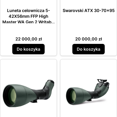
Luneta celownicza 5-
Swarovski ATX 30-70x95
42X56mm FFP High
Master WA Gen 2 Writable
Turrets PRS
Cena
Cena
22 000,00 zł
20 000,00 zł
Do koszyka
Do koszyka