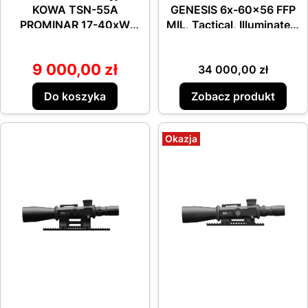
KOWA TSN-55A
GENESIS 6x-60x56 FFP
PROMINAR 17-40xW
MIL, Tactical, Illuminated,
zoom
0.1MIL adj
9 000,00 zł
Cena
Cena promocyjna
34 000,00 zł
Do koszyka
Zobacz produkt
Okazja