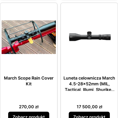
March Scope Rain Cover
Luneta celownicza March
Kit
4.5-28x52mm (MIL,
Tactical, Illumi, Shuriken
lock)
Cena
Cena
270,00 zł
17 500,00 zł
Zobacz produkt
Zobacz produkt