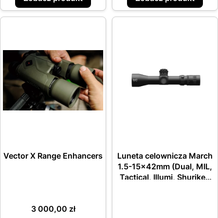
Vector X Range Enhancers
Luneta celownicza March
1.5-15x42mm (Dual, MIL,
Tactical, Illumi, Shuriken
lock) siatka DR-TR2B
Cena
3 000,00 zł