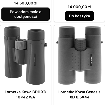
Cena
14 500,00 zł
Cena
14 000,00 zł
Powiadom mnie o
Do koszyka
dostępności
Lornetka Kowa BDII-XD
Lornetka Kowa Genesis
10x42 WA
XD 8.5x44