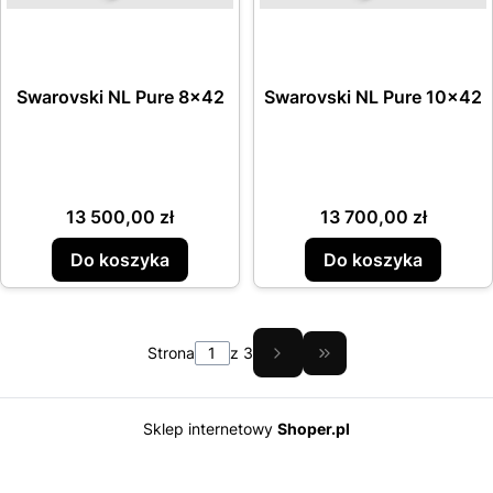
Swarovski NL Pure 8x42
Swarovski NL Pure 10x42
Cena
Cena
13 500,00 zł
13 700,00 zł
Do koszyka
Do koszyka
Strona
z 3
Przejdź do ostatnie
Sklep internetowy
Shoper.pl