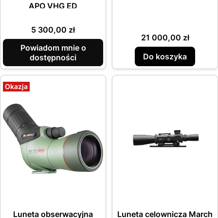
APO VHG ED
Cena
5 300,00 zł
Cena
21 000,00 zł
Powiadom mnie o
Do koszyka
dostępności
Okazja
Luneta obserwacyjna
Luneta celownicza March