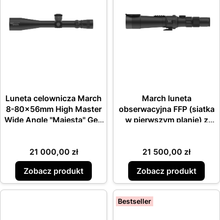
Luneta celownicza March
March luneta
8-80x56mm High Master
obserwacyjna FFP (siatka
Wide Angle "Majesta" Gen
w pierwszym planie) z
2 Riflescope in MOA
podświetleniem i szyną
akcesoryjną
Cena
Cena
21 000,00 zł
21 500,00 zł
Zobacz produkt
Zobacz produkt
Bestseller