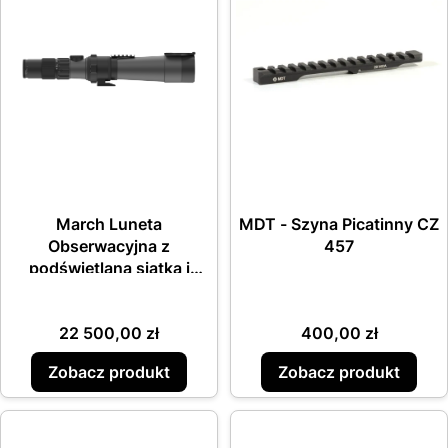
March Luneta
MDT - Szyna Picatinny CZ
Obserwacyjna z
457
podświetlaną siatką i
szyną akcesoryjną
Cena
Cena
22 500,00 zł
400,00 zł
Zobacz produkt
Zobacz produkt