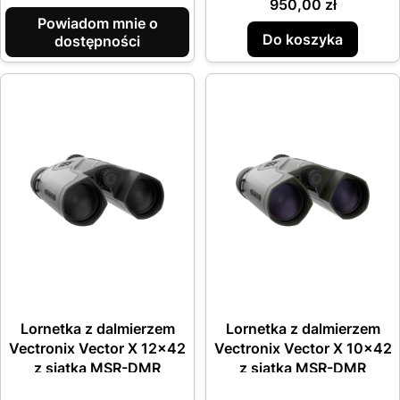
Cena
950,00 zł
Powiadom mnie o
Do koszyka
dostępności
Lornetka z dalmierzem
Lornetka z dalmierzem
Vectronix Vector X 12x42
Vectronix Vector X 10x42
z siatką MSR-DMR
z siatką MSR-DMR