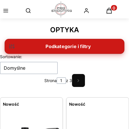
Otwórz wyszukiwarkę
Produkty
OPTYKA
Filtry
Lista produktów
Sortowanie:
Domyślne
Strona
z 3
Następne produkty
Nowość
Nowość