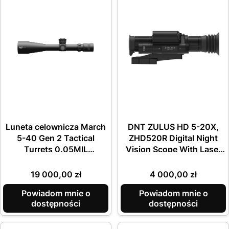
Luneta celownicza March
DNT ZULUS HD 5-20X,
5-40 Gen 2 Tactical
ZHD520R Digital Night
Turrets 0.05MIL
Vision Scope With Laser
Illuminated FML-PDKI
Rangefinder And Ballistic
Calculator
Cena
Cena
19 000,00 zł
4 000,00 zł
Powiadom mnie o
Powiadom mnie o
dostępności
dostępności