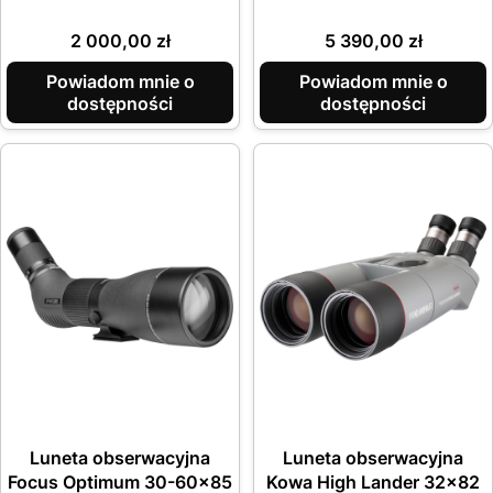
Cena
Cena
2 000,00 zł
5 390,00 zł
Powiadom mnie o
Powiadom mnie o
dostępności
dostępności
Luneta obserwacyjna
Luneta obserwacyjna
Focus Optimum 30-60x85
Kowa High Lander 32x82