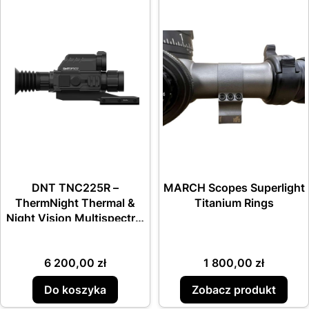
DNT TNC225R –
MARCH Scopes Superlight
ThermNight Thermal &
Titanium Rings
Night Vision Multispectral
Scope with Laser
Rangefinder and Ballistic
Cena
Cena
6 200,00 zł
1 800,00 zł
Calculator
Do koszyka
Zobacz produkt