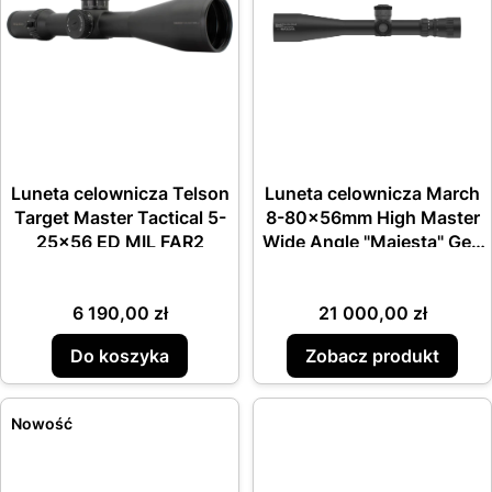
Luneta celownicza Telson
Luneta celownicza March
Target Master Tactical 5-
8-80x56mm High Master
25x56 ED MIL FAR2
Wide Angle "Majesta" Gen
2 Riflescope in MIL
Cena
Cena
6 190,00 zł
21 000,00 zł
Do koszyka
Zobacz produkt
Nowość