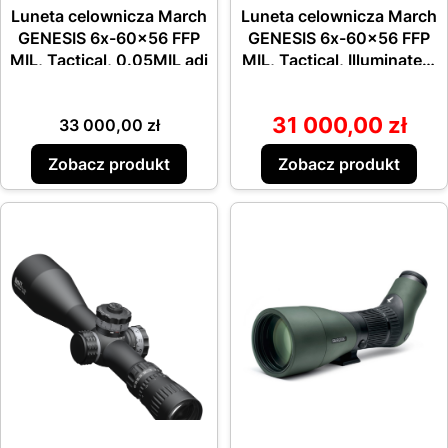
Luneta celownicza March
Luneta celownicza March
GENESIS 6x-60x56 FFP
GENESIS 6x-60x56 FFP
MIL, Tactical, 0.05MIL adj
MIL, Tactical, Illuminated,
0.05MIL adj
31 000,00 zł
Cena
Cena promocy
33 000,00 zł
Zobacz produkt
Zobacz produkt