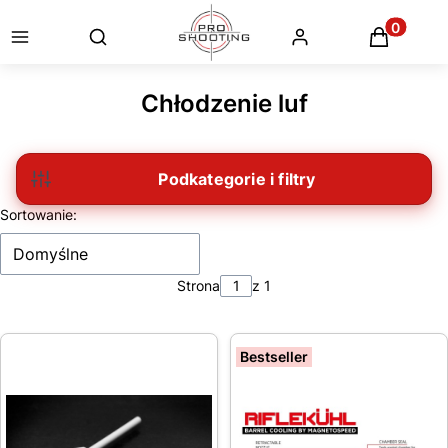
Otwórz wyszukiwarkę
Produkty
Chłodzenie luf
Filtry
Lista produktów
Sortowanie:
Domyślne
Strona
z 1
Bestseller