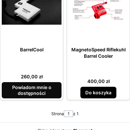
BarrelCool
MagnetoSpeed Riflekuhl
Barrel Cooler
Cena
260,00 zł
Cena
400,00 zł
Powiadom mnie o
Do koszyka
dostępności
Strona
z 1