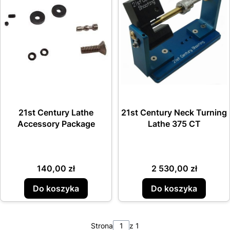
21st Century Lathe
21st Century Neck Turning
Accessory Package
Lathe 375 CT
Cena
Cena
140,00 zł
2 530,00 zł
Do koszyka
Do koszyka
Strona
z 1