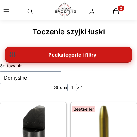
Otwórz wyszukiwarkę
Produkty
Toczenie szyjki łuski
Filtry
Lista produktów
Sortowanie:
Domyślne
Strona
z 1
Bestseller