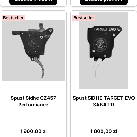
Bestseller
Bestseller
Spust Sidhe CZ457
Spust SIDHE TARGET EVO
Performance
SABATTI
Cena
Cena
1 900,00 zł
1 800,00 zł