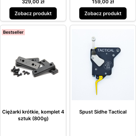
Cena
Cena
329,00 zł
159,00 zł
Zobacz produkt
Zobacz produkt
Bestseller
Ciężarki krótkie, komplet 4
Spust Sidhe Tactical
sztuk (800g)