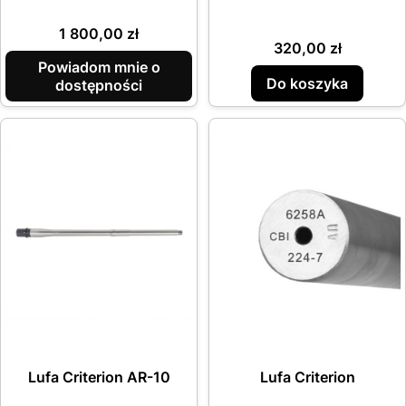
Cena
1 800,00 zł
Cena
320,00 zł
Powiadom mnie o
Do koszyka
dostępności
Lufa Criterion AR-10
Lufa Criterion