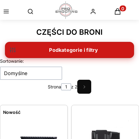
Otwórz wyszukiwarkę
Produkty
CZĘŚCI DO BRONI
Filtry
Lista produktów
Sortowanie:
Domyślne
Strona
z 2
Następne produkty
Nowość