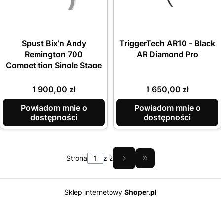
Spust Bix’n Andy
TriggerTech AR10 - Black
Remington 700
AR Diamond Pro
Competition Single Stage
Cena
Cena
1 900,00 zł
1 650,00 zł
Powiadom mnie o
Powiadom mnie o
dostępności
dostępności
Strona
z 2
Przejdź do ostatniej
Sklep internetowy
Shoper.pl