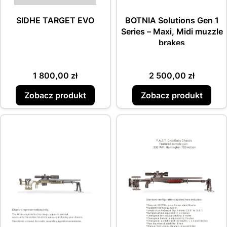
SIDHE TARGET EVO
BOTNIA Solutions Gen 1
Series – Maxi, Midi muzzle
brakes
Cena
Cena
1 800,00 zł
2 500,00 zł
Zobacz produkt
Zobacz produkt