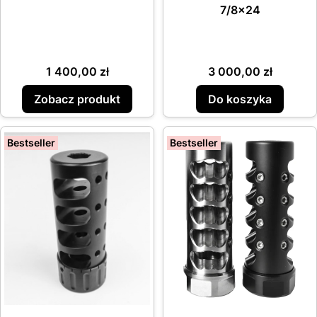
7/8x24
Cena
Cena
1 400,00 zł
3 000,00 zł
Zobacz produkt
Do koszyka
Bestseller
Bestseller