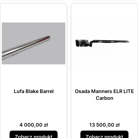
Lufa Blake Barrel
Osada Manners ELR LITE
Carbon
Cena
Cena
4 000,00 zł
13 500,00 zł
Zobacz produkt
Zobacz produkt