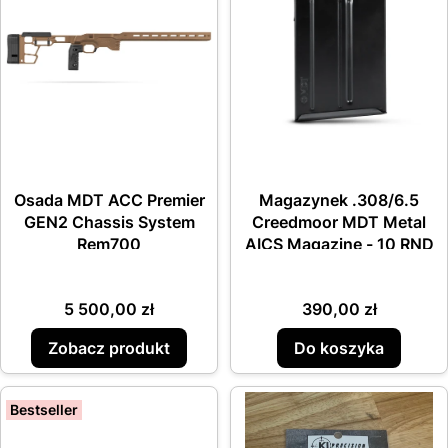
Osada MDT ACC Premier
Magazynek .308/6.5
GEN2 Chassis System
Creedmoor MDT Metal
Rem700
AICS Magazine - 10 RND
Cena
Cena
5 500,00 zł
390,00 zł
Zobacz produkt
Do koszyka
Bestseller