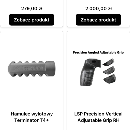
Cena
Cena
279,00 zł
2 000,00 zł
Zobacz produkt
Zobacz produkt
Hamulec wylotowy
LSP Precision Vertical
Terminator T4+
Adjustable Grip RH