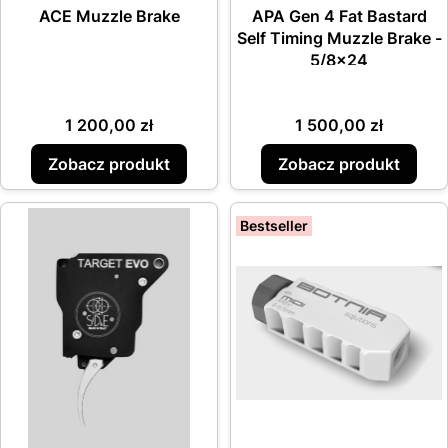
ACE Muzzle Brake
APA Gen 4 Fat Bastard
Self Timing Muzzle Brake -
5/8x24
Cena
Cena
1 200,00 zł
1 500,00 zł
Zobacz produkt
Zobacz produkt
Bestseller