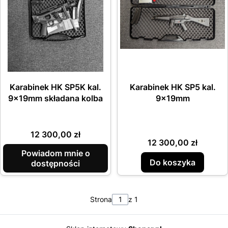
Karabinek HK SP5K kal.
Karabinek HK SP5 kal.
9x19mm składana kolba
9x19mm
Cena
12 300,00 zł
Cena
12 300,00 zł
Powiadom mnie o
Do koszyka
dostępności
Strona
z 1