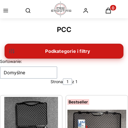
Otwórz wyszukiwarkę
Produkty
PCC
Filtry
Lista produktów
Sortowanie:
Domyślne
Strona
z 1
Bestseller