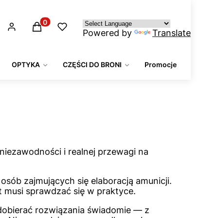
Produkty w koszyku: 0. Zobacz szczegóły
Powered by
Translate
OPTYKA
CZĘŚCI DO BRONI
Promocje
 niezawodności i realnej przewagi na
sób zajmujących się elaboracją amunicji.
t musi sprawdzać się w praktyce.
dobierać rozwiązania świadomie — z