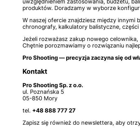
uwzględnieniem zastosowania, budżetu, bal
produktów. Doradzamy w wyborze konfigurac
W naszej ofercie znajdziesz między innymi br
chronografy, kalkulatory balistyczne, częśc
Jeżeli rozważasz zakup nowego celownika, k
Chętnie porozmawiamy o rozwiązaniu najle
Pro Shooting — precyzja zaczyna się od w
Kontakt
Pro Shooting Sp. z o.o.
ul. Poznańska 5
05-850 Mory
tel.
+48 888 777 27
Zapisz się również do newslettera, aby otr