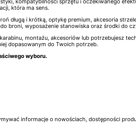
istyki, kompatybilności sprzętu i oczekiwanego efe
ji, która ma sens.
oń długą i krótką, optykę premium, akcesoria strzele
i do broni, wyposażenie stanowiska oraz środki do c
arabinu, montażu, akcesoriów lub potrzebujesz techn
piej dopasowanym do Twoich potrzeb.
łaściwego wyboru.
zymywać informacje o nowościach, dostępności produ