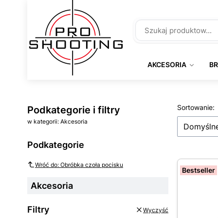
AKCESORIA
B
Lista 
Sortowanie:
Podkategorie i filtry
w kategorii: Akcesoria
Domyśln
Podkategorie
Wróć do: Obróbka czoła pocisku
Bestseller
Akcesoria
Filtry
Wyczyść