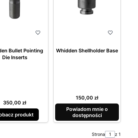
en Bullet Pointing
Whidden Shellholder Base
Die Inserts
Cena
150,00 zł
Cena
350,00 zł
Powiadom mnie o
obacz produkt
dostępności
Strona
z 1