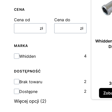
CENA
Cena od
Cena do
zł
zł
Whidden 
MARKA
D
Marka
4
Whidden
DOSTĘPNOŚĆ
Dostępność
2
Brak towaru
C
3
2
Dostępne
Zoba
Więcej opcji (2)