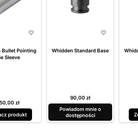
Bullet Pointing
Whidden Standard Base
Whidd
ie Sleeve
Cena
90,00 zł
ena
50,00 zł
Powiadom mnie o
cz produkt
Z
dostępności