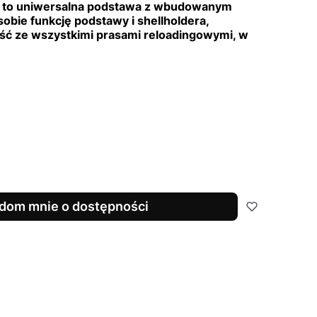
e to uniwersalna podstawa z wbudowanym
obie funkcję podstawy i shellholdera,
ść ze wszystkimi prasami reloadingowymi, w
dom mnie o dostępności