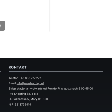
t
KONTAKT
Telefon +48 888 777 277
Email
info@proshooting.pl
Sklep stacjonarny otwarty od Pon do Pt w godzinach 9:00-15:00
Pro Shooting Sp. z o.o
ul. Poznańska 5, Mory 05-850
NIP: 5213729414