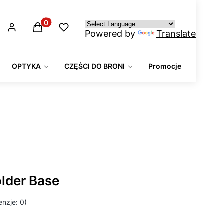
Produkty w koszyku: 0. Zobacz szczegóły
Powered by
Translate
OPTYKA
CZĘŚCI DO BRONI
Promocje
lder Base
nzje: 0)