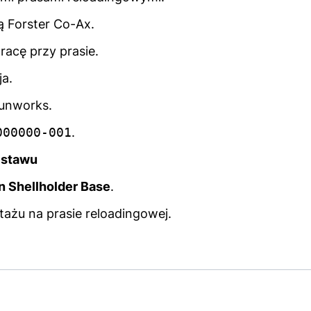
ą Forster Co-Ax.
racę przy prasie.
ja.
unworks.
000000-001
.
estawu
 Shellholder Base
.
ażu na prasie reloadingowej.