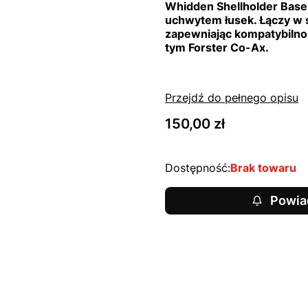
Whidden Shellholder Bas
uchwytem łusek. Łączy w s
zapewniając kompatybilno
tym Forster Co-Ax.
Przejdź do pełnego opisu
Cena
150,00 zł
Dostępność:
Brak towaru
Powia