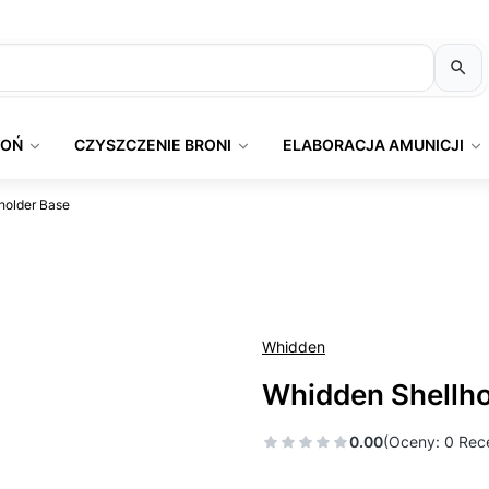
ROŃ
CZYSZCZENIE BRONI
ELABORACJA AMUNICJI
holder Base
Whidden
Whidden Shellho
0.00
(Oceny: 0 Rece