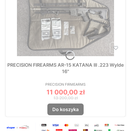
PRECISION FIREARMS AR-15 KATANA III .223 Wylde
16"
PRODUCENT
PRECISION FIRMEARMS
11 000,00 zł
Cena promocyjna
13 200,00 zł
Do koszyka