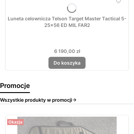
Luneta celownicza Telson Target Master Tactical 5-
25x56 ED MIL FAR2
Cena
6 190,00 zł
Do koszyka
Promocje
Wszystkie produkty w promocji
Okazja