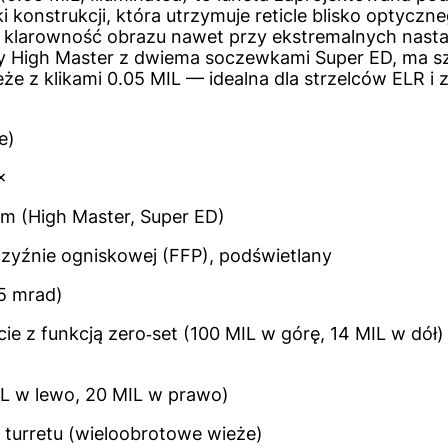
i konstrukcji, która utrzymuje reticle blisko optycz
larowność obrazu nawet przy ekstremalnych nastaw
 High Master z dwiema soczewkami Super ED, ma sze
eże z klikami 0.05 MIL — idealna dla strzelców ELR
e)
×
m (High Master, Super ED)
czyźnie ogniskowej (FFP), podświetlany
05 mrad)
cie z funkcją zero‑set (100 MIL w górę, 14 MIL w dół
L w lewo, 20 MIL w prawo)
 turretu (wieloobrotowe wieże)