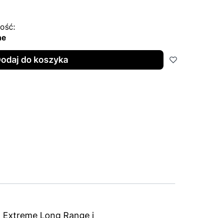
ość:
ne
odaj do koszyka
d Extreme Long Range i