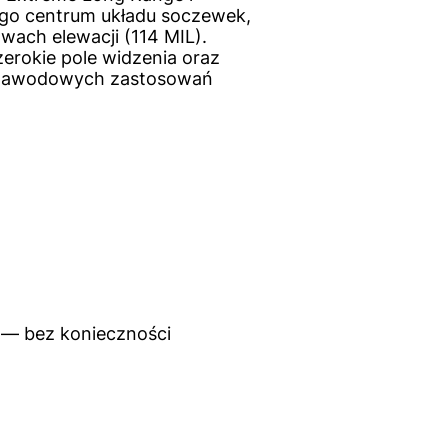
nego centrum układu soczewek,
ach elewacji (114 MIL).
rokie pole widzenia oraz
 i zawodowych zastosowań
) — bez konieczności