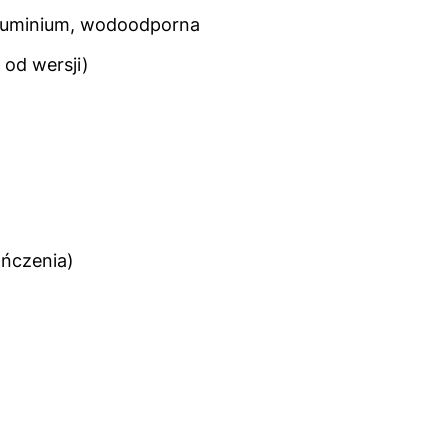
 aluminium, wodoodporna
 od wersji)
ończenia)