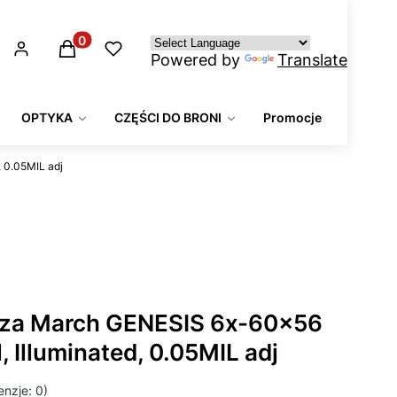
Produkty w koszyku: 0. Zobacz szczegóły
Powered by
Translate
OPTYKA
CZĘŚCI DO BRONI
Promocje
 0.05MIL adj
cza March GENESIS 6x-60x56
, Illuminated, 0.05MIL adj
nzje: 0)