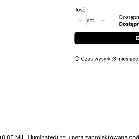
Ilość
Dostępn
szt.
Dostęp
D
Czas wysyłki:
3 miesiące
.05 MIL, Illuminated) to luneta zaprojektowana po