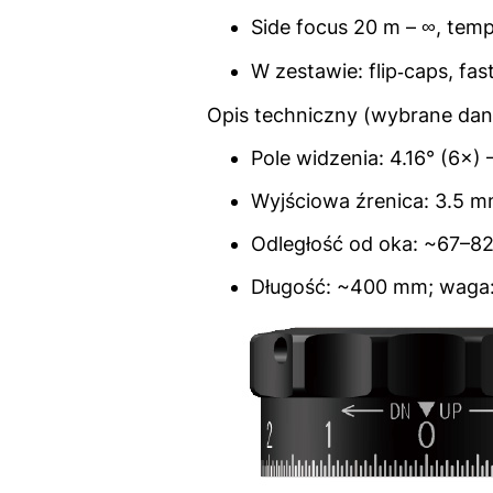
Side focus 20 m – ∞, temp
W zestawie: flip‑caps, fas
Opis techniczny (wybrane dan
Pole widzenia: 4.16° (6×) 
Wyjściowa źrenica: 3.5 m
Odległość od oka: ~67–8
Długość: ~400 mm; waga: 