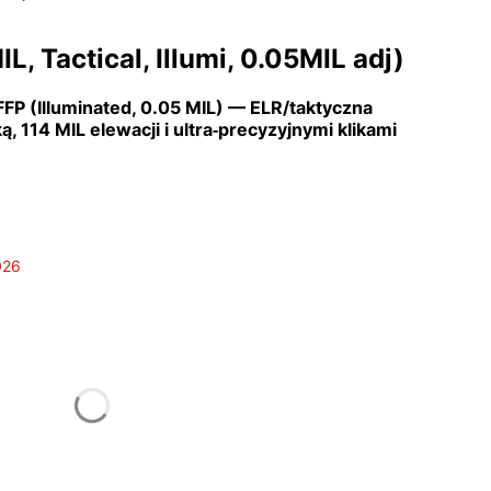
 Tactical, Illumi, 0.05MIL adj)
P (Illuminated, 0.05 MIL) — ELR/taktyczna
, 114 MIL elewacji i ultra‑precyzyjnymi klikami
026
tu:
ą różnić się ceną