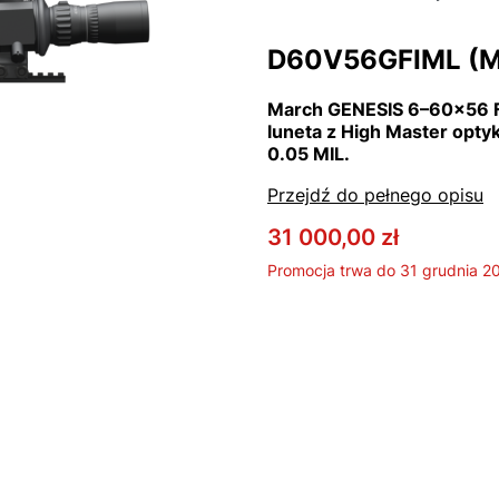
D60V56GFIML (MIL,
March GENESIS 6–60x56 FF
luneta z High Master optyką
0.05 MIL.
Przejdź do pełnego opisu
31 000,00 zł
Promocja trwa do 31 grudnia 2
Wybierz wariant produk
Poszczególne warianty mog
*
Reticle
Wybierz