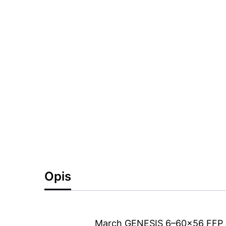
Opis
March GENESIS 6–60x56 FFP (0