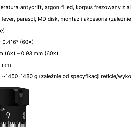
eratura‑antydrift, argon‑filled, korpus frezowany z
t lever, parasol, MD disk, montaż i akcesoria (zależnie
e)
– 0.416° (60×)
m (6×) – 0.93 mm (60×)
2 mm
~1450–1480 g (zależnie od specyfikacji reticle/wyk