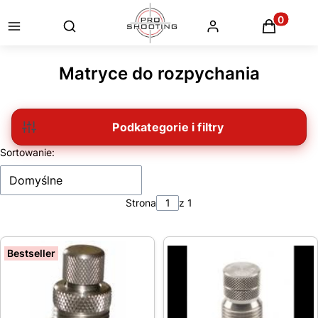
Otwórz wyszukiwarkę
Produkty
Matryce do rozpychania
Filtry
Lista produktów
Sortowanie:
Domyślne
Strona
z 1
Bestseller