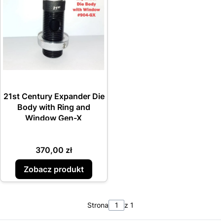
21st Century Expander Die
Body with Ring and
Window Gen-X
Cena
370,00 zł
Zobacz produkt
Strona
z 1