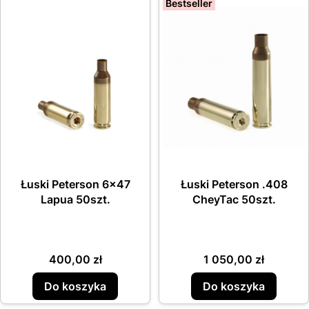
Bestseller
Łuski Peterson 6x47
Łuski Peterson .408
Lapua 50szt.
CheyTac 50szt.
Cena
Cena
400,00 zł
1 050,00 zł
Do koszyka
Do koszyka