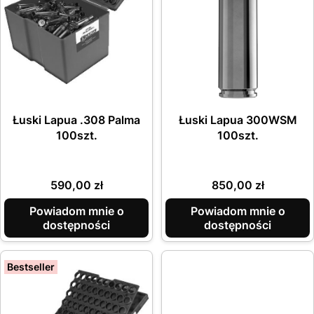
Łuski Lapua .308 Palma
Łuski Lapua 300WSM
100szt.
100szt.
Cena
Cena
590,00 zł
850,00 zł
Powiadom mnie o
Powiadom mnie o
dostępności
dostępności
Bestseller