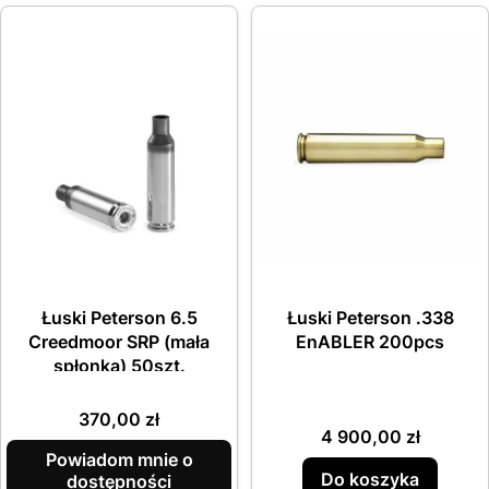
Łuski Peterson 6.5
Łuski Peterson .338
Creedmoor SRP (mała
EnABLER 200pcs
spłonka) 50szt.
Cena
370,00 zł
Cena
4 900,00 zł
Powiadom mnie o
Do koszyka
dostępności