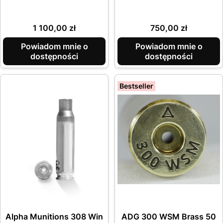
Cena
Cena
1 100,00 zł
750,00 zł
Powiadom mnie o
Powiadom mnie o
dostępności
dostępności
Bestseller
Alpha Munitions 308 Win
ADG 300 WSM Brass 50