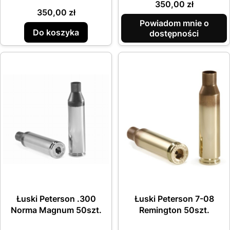
Cena
350,00 zł
Cena
350,00 zł
Powiadom mnie o
Do koszyka
dostępności
Łuski Peterson .300
Łuski Peterson 7-08
Norma Magnum 50szt.
Remington 50szt.