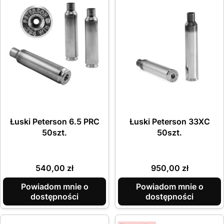
Łuski Peterson 6.5 PRC
Łuski Peterson 33XC
50szt.
50szt.
Cena
Cena
540,00 zł
950,00 zł
Powiadom mnie o
Powiadom mnie o
dostępności
dostępności