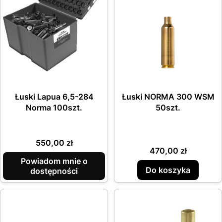
Łuski Lapua 6,5-284
Łuski NORMA 300 WSM
Norma 100szt.
50szt.
Cena
550,00 zł
Cena
470,00 zł
Powiadom mnie o
Do koszyka
dostępności