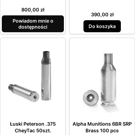
Cena
800,00 zł
Cena
390,00 zł
Powiadom mnie o
Do koszyka
dostępności
Łuski Peterson .375
Alpha Munitions 6BR SRP
CheyTac 50szt.
Brass 100 pcs