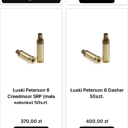
Łuski Peterson 6
Łuski Peterson 6 Dasher
Creedmoor SRP (mała
50szt.
spłonka) 50szt.
Cena
Cena
370,00 zł
400,00 zł