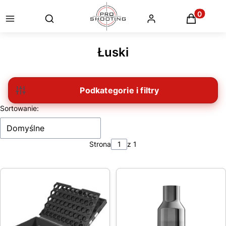
Otwórz wyszukiwarkę
Produkty
Łuski
Filtry
Lista produktów
Sortowanie:
Domyślne
Strona
z 1