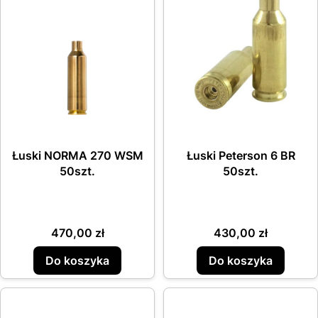
Łuski NORMA 270 WSM
Łuski Peterson 6 BR
50szt.
50szt.
Cena
Cena
470,00 zł
430,00 zł
Do koszyka
Do koszyka