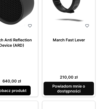
h Anti Reflection
March Fast Lever
Device (ARD)
Cena
210,00 zł
Cena
640,00 zł
Powiadom mnie o
obacz produkt
dostępności