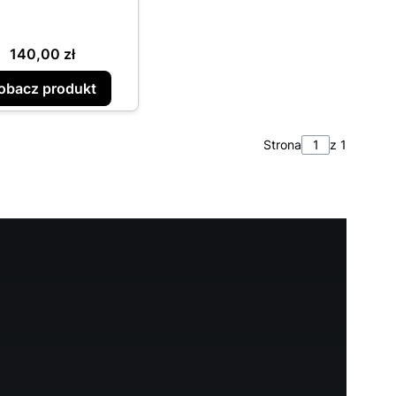
Cena
140,00 zł
obacz produkt
Strona
z 1