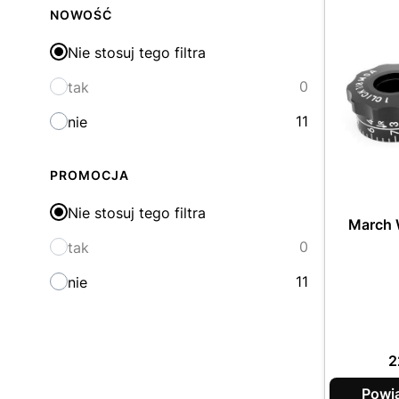
NOWOŚĆ
Nie stosuj tego filtra
0
tak
11
nie
PROMOCJA
Nie stosuj tego filtra
March 
0
tak
11
nie
C
2
Powi