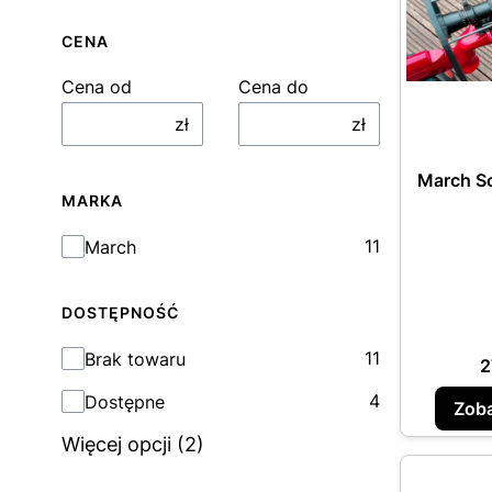
CENA
Cena od
Cena do
zł
zł
March Sc
MARKA
Marka
11
March
DOSTĘPNOŚĆ
Dostępność
11
Brak towaru
C
2
4
Dostępne
Zoba
Więcej opcji (2)