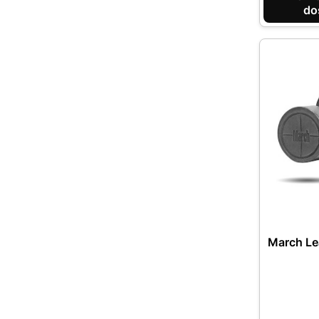
do
March Le