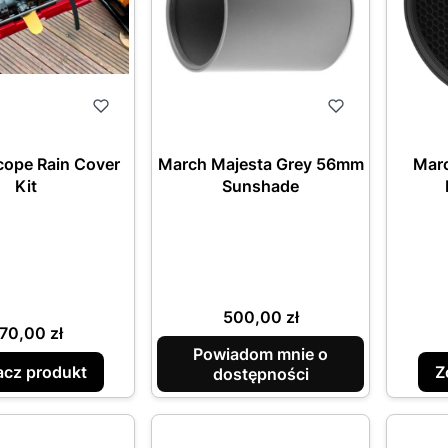
ope Rain Cover
March Majesta Grey 56mm
Marc
Kit
Sunshade
Cena
500,00 zł
ena
70,00 zł
Powiadom mnie o
cz produkt
Z
dostępności