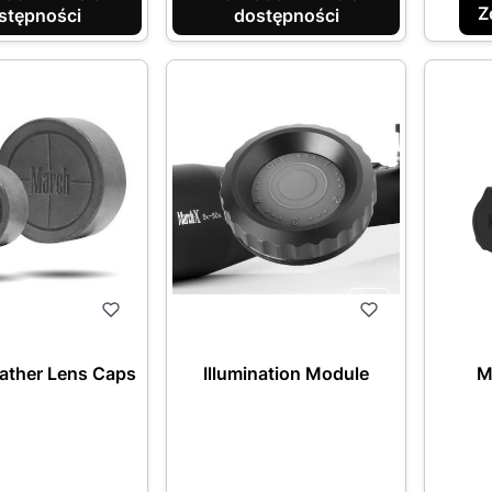
Z
stępności
dostępności
ather Lens Caps
Illumination Module
M