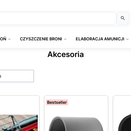
ROŃ
CZYSZCZENIE BRONI
ELABORACJA AMUNICJI
Akcesoria
produktów
e
Bestseller