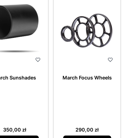
rch Sunshades
March Focus Wheels
Cena
Cena
350,00 zł
290,00 zł