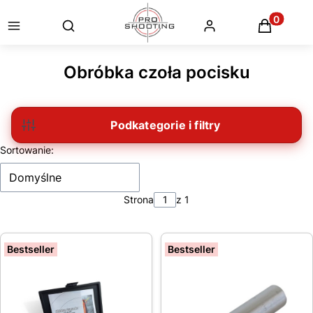
Otwórz wyszukiwarkę
Produkty
Obróbka czoła pocisku
Filtry
Lista produktów
Sortowanie:
Domyślne
Strona
z 1
Bestseller
Bestseller