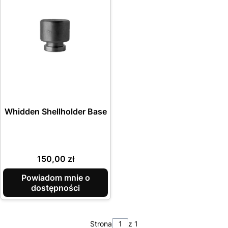
Whidden Shellholder Base
Cena
150,00 zł
Powiadom mnie o
dostępności
Strona
z 1