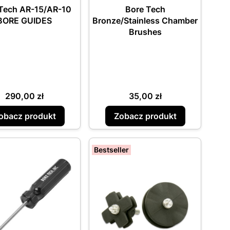
Tech AR-15/AR-10
Bore Tech
BORE GUIDES
Bronze/Stainless Chamber
Brushes
Cena
Cena
290,00 zł
35,00 zł
obacz produkt
Zobacz produkt
Bestseller