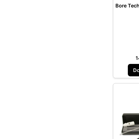
Bore Tech
C
1
Do