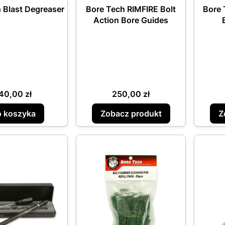
 Blast Degreaser
Bore Tech RIMFIRE Bolt
Bore 
Action Bore Guides
ena
Cena
40,00 zł
250,00 zł
 koszyka
Zobacz produkt
Z