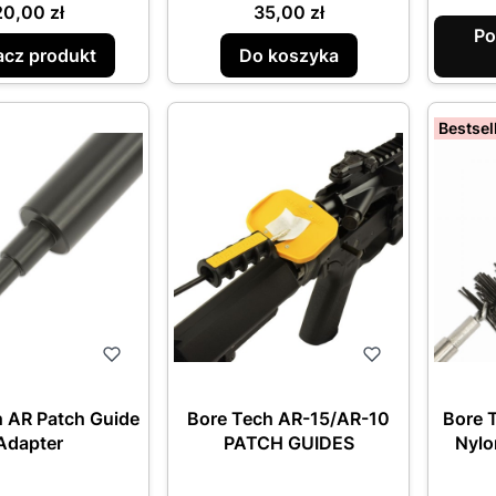
Cena
Cena
20,00 zł
35,00 zł
Po
cz produkt
Do koszyka
Bestsel
h AR Patch Guide
Bore Tech AR-15/AR-10
Bore T
Adapter
PATCH GUIDES
Nylo