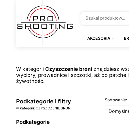
AKCESORIA
B
W kategorii
Czyszczenie broni
znajdziesz wsz
wyciory, prowadnice i szczotki, aż po patche
żywotność.
Lista 
Sortowanie:
Podkategorie i filtry
w kategorii: CZYSZCZENIE BRONI
Domyśln
Podkategorie