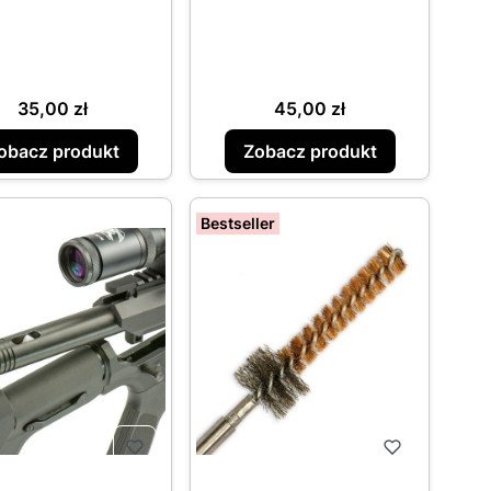
Cena
Cena
35,00 zł
45,00 zł
obacz produkt
Zobacz produkt
Bestseller