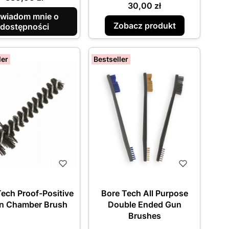
Cena
30,00 zł
wiadom mnie o
Zobacz produkt
dostępności
ler
Bestseller
ech Proof-Positive
Bore Tech All Purpose
n Chamber Brush
Double Ended Gun
Brushes