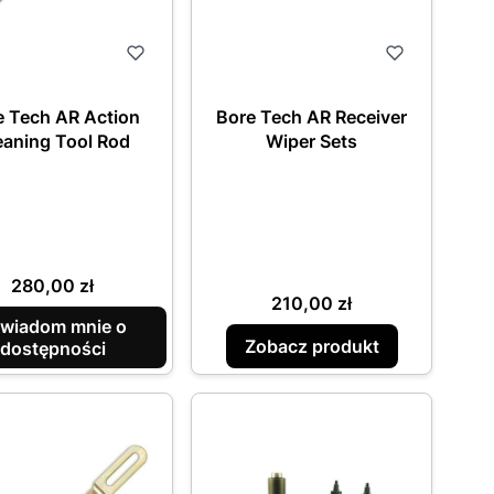
e Tech AR Action
Bore Tech AR Receiver
eaning Tool Rod
Wiper Sets
Cena
280,00 zł
Cena
210,00 zł
wiadom mnie o
Zobacz produkt
dostępności