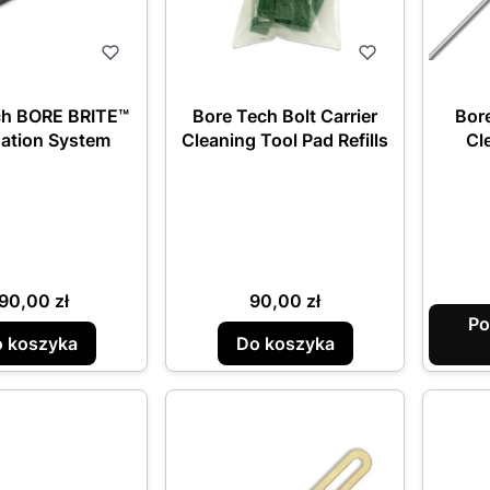
ch BORE BRITE™
Bore Tech Bolt Carrier
Bor
nation System
Cleaning Tool Pad Refills
Cl
ena
Cena
90,00 zł
90,00 zł
Po
 koszyka
Do koszyka