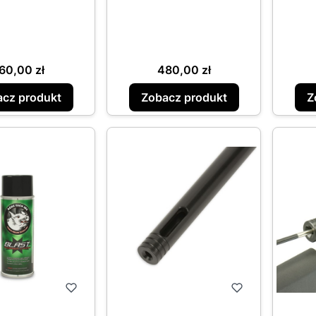
ena
Cena
60,00 zł
480,00 zł
cz produkt
Zobacz produkt
Z