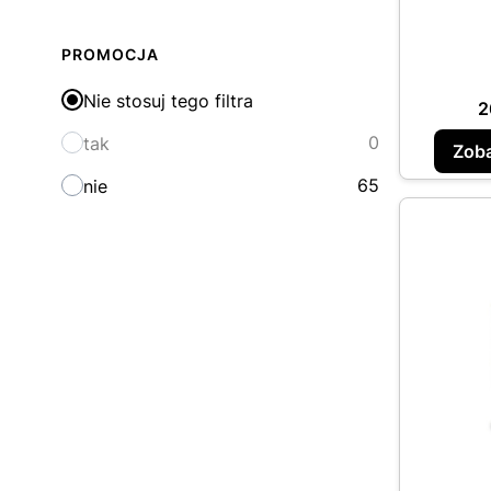
PROMOCJA
Nie stosuj tego filtra
C
2
0
tak
Zoba
65
nie