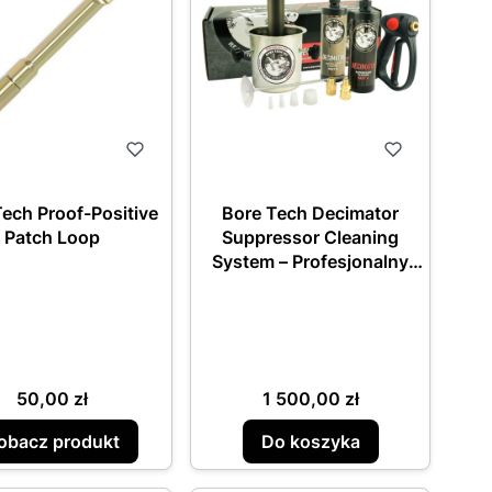
ech Proof-Positive
Bore Tech Decimator
Patch Loop
Suppressor Cleaning
System – Profesjonalny
system czyszczenia
tłumików
Cena
Cena
50,00 zł
1 500,00 zł
obacz produkt
Do koszyka