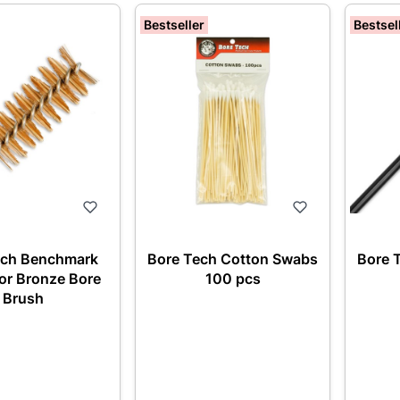
Bestseller
Bestsel
ech Benchmark
Bore Tech Cotton Swabs
Bore 
r Bronze Bore
100 pcs
Brush