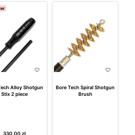
ler
Tech Alloy Shotgun
Bore Tech Spiral Shotgun
Stix 2 piece
Brush
Cena
330,00 zł