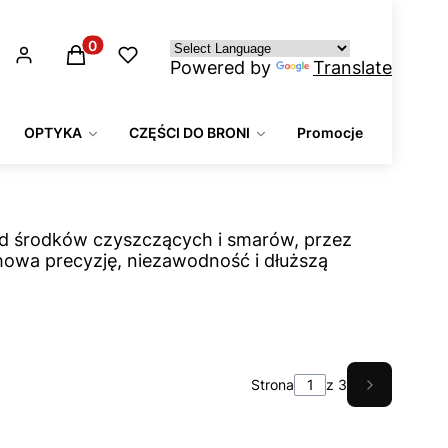
Produkty w koszyku: 0. Zobacz szczegóły
Powered by
Translate
OPTYKA
CZĘŚCI DO BRONI
Promocje
od środków czyszczących i smarów, przez
chowa precyzję, niezawodność i dłuższą
Strona
z 3
Następne 