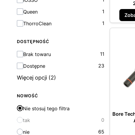
IOSSO
1
Queen
Zoba
1
ThorroClean
DOSTĘPNOŚĆ
Dostępność
11
Brak towaru
23
Dostępne
Więcej opcji (2)
NOWOŚĆ
Nie stosuj tego filtra
Bore Tec
0
tak
65
nie