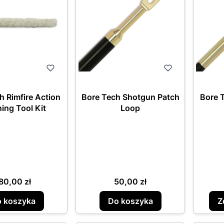
h Rimfire Action
Bore Tech Shotgun Patch
Bore T
ing Tool Kit
Loop
ena
Cena
80,00 zł
50,00 zł
 koszyka
Do koszyka
Z