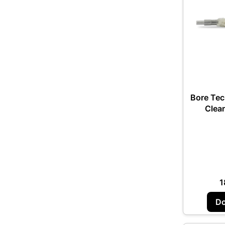
Bore Tec
Clean
C
1
Do