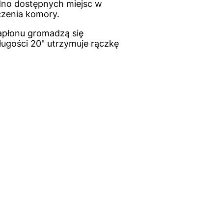
dno dostępnych miejsc w
zenia komory.
apłonu gromadzą się
ługości 20" utrzymuje rączkę