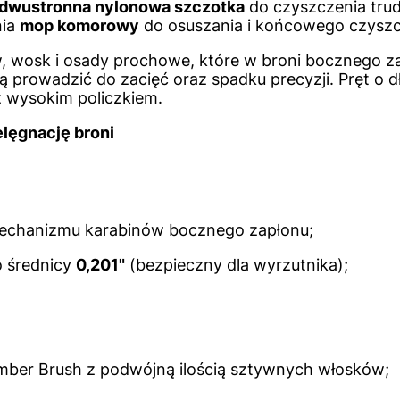
dwustronna nylonowa szczotka
do czyszczenia tru
nia
mop komorowy
do osuszania i końcowego czyszc
, wosk i osady prochowe, które w broni bocznego z
ą prowadzić do zacięć oraz spadku precyzji. Pręt o d
 z wysokim policzkiem.
elęgnację broni
echanizmu karabinów bocznego zapłonu;
 o średnicy
0,201"
(bezpieczny dla wyrzutnika);
mber Brush z podwójną ilością sztywnych włosków;