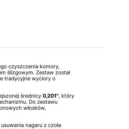
nego czyszczenia komory,
em ślizgowym. Zestaw został
e tradycyjne wyciory o
jszonej średnicy
0,201"
, który
mechanizmu. Do zestawu
lonowych włosków,
usuwania nagaru z czoła