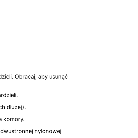
eli. Obracaj, aby usunąć
dzieli.
h dłużej).
a komory.
j dwustronnej nylonowej