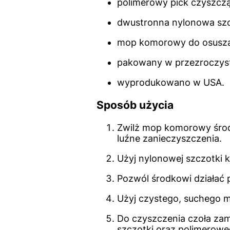
polimerowy pick czyszcz
dwustronna nylonowa sz
mop komorowy do osusza
pakowany w przezroczyst
wyprodukowano w USA.
Sposób użycia
Zwilż mop komorowy środ
luźne zanieczyszczenia.
Użyj nylonowej szczotki 
Pozwól środkowi działać
Użyj czystego, suchego m
Do czyszczenia czoła zam
szczotki oraz polimerowe