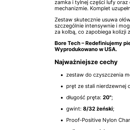
zamka i tylnej części lufy oraz
mechanizmie. Komplet uzupeł
Zestaw skutecznie usuwa ołów
szczególnie intensywnie i mog
za kolbą, co zapobiega kolizji
Bore Tech – Redefiniujemy pi
Wyprodukowano w USA.
Najważniejsze cechy
zestaw do czyszczenia m
pręt ze stali nierdzewnej
długość pręta:
20"
;
gwint:
8/32 żeński
;
Proof-Positive Nylon Cha