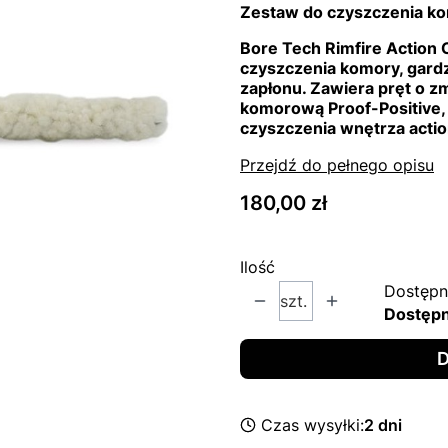
Zestaw do czyszczenia ko
Bore Tech Rimfire Action 
czyszczenia komory, gard
zapłonu. Zawiera pręt o z
komorową Proof-Positive,
czyszczenia wnętrza actio
Przejdź do pełnego opisu
Cena
180,00 zł
Ilość
Dostępn
szt.
Dostęp
D
Czas wysyłki:
2 dni