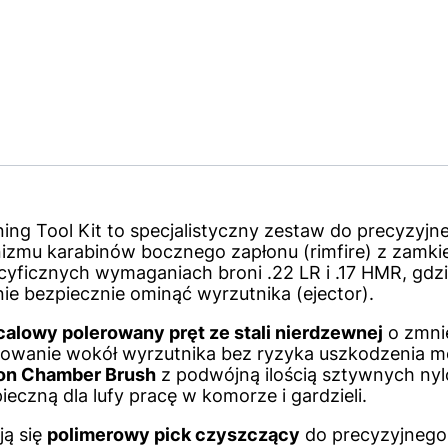
ning Tool Kit to specjalistyczny zestaw do precyzyj
nizmu karabinów bocznego zapłonu (rimfire) z zamki
yficznych wymaganiach broni .22 LR i .17 HMR, gdzi
nie bezpiecznie ominąć wyrzutnika (ejector).
calowy polerowany pręt ze stali nierdzewnej
o zmnie
owanie wokół wyrzutnika bez ryzyka uszkodzenia 
lon Chamber Brush
z podwójną ilością sztywnych ny
eczną dla lufy pracę w komorze i gardzieli.
ją się
polimerowy pick czyszczący
do precyzyjnego 