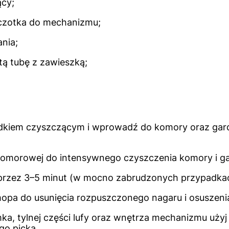
ący;
czotka do mechanizmu;
nia;
ą tubę z zawieszką;
kiem czyszczącym i wprowadź do komory oraz gardzi
komorowej do intensywnego czyszczenia komory i gar
 przez 3–5 minut (w mocno zabrudzonych przypadkac
opa do usunięcia rozpuszczonego nagaru i osuszeni
ka, tylnej części lufy oraz wnętrza mechanizmu uży
go picka.