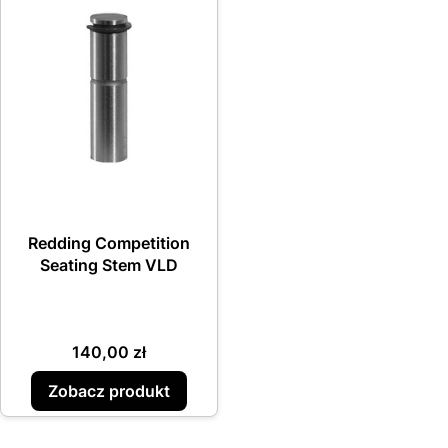
Redding Competition
Seating Stem VLD
Cena
140,00 zł
Zobacz produkt