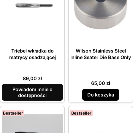
Triebel wkładka do
Wilson Stainless Steel
matrycy osadzającej
Inline Seater Die Base Only
Cena
89,00 zł
Cena
65,00 zł
Powiadom mnie o
Do koszyka
dostępności
Bestseller
Bestseller