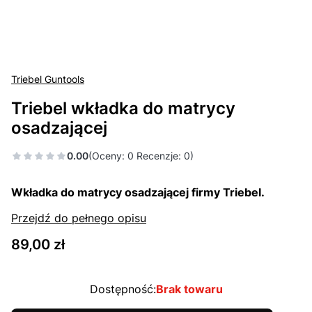
Triebel Guntools
Triebel wkładka do matrycy
osadzającej
0.00
(Oceny: 0 Recenzje: 0)
Wkładka do matrycy osadzającej firmy Triebel.
Przejdź do pełnego opisu
Cena
89,00 zł
Dostępność:
Brak towaru