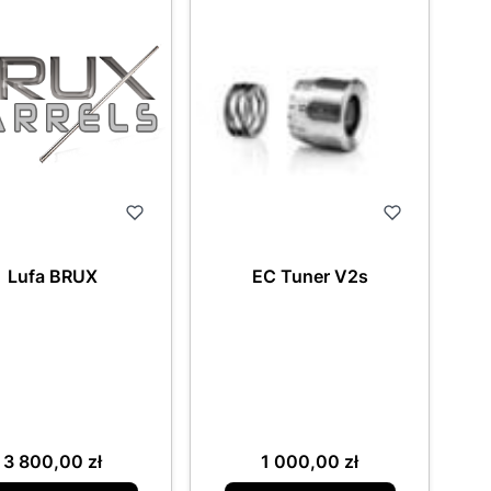
Lufa BRUX
EC Tuner V2s
Cena
Cena
3 800,00 zł
1 000,00 zł