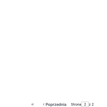
Poprzednia
Strona
z 2
Wróć do pierwszej strony z produktami