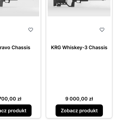
ravo Chassis
KRG Whiskey-3 Chassis
na
Cena
700,00 zł
9 000,00 zł
cz produkt
Zobacz produkt