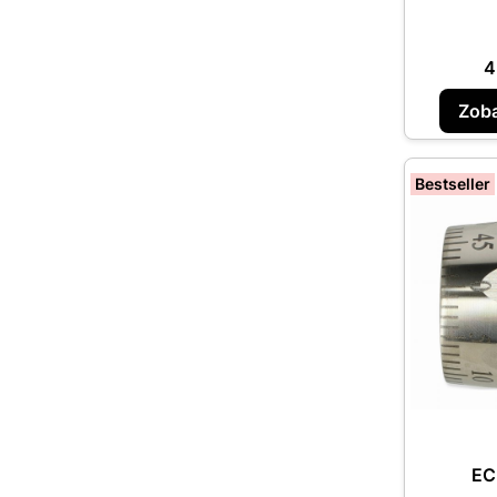
C
4
Zoba
Bestseller
EC