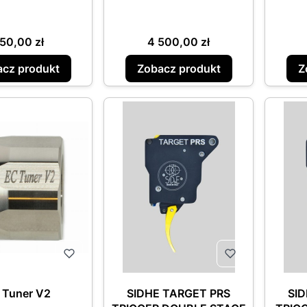
ena
Cena
50,00 zł
4 500,00 zł
cz produkt
Zobacz produkt
Z
 Tuner V2
SIDHE TARGET PRS
SI