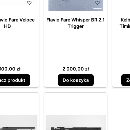
avio Fare Veloce
Flavio Fare Whisper BR 2.1
Kelb
HD
Trigger
Timi
na
Cena
600,00 zł
2 000,00 zł
cz produkt
Do koszyka
Z