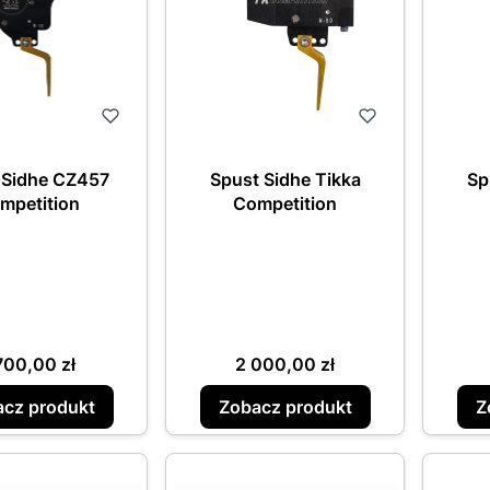
 Sidhe CZ457
Spust Sidhe Tikka
Sp
mpetition
Competition
ena
Cena
700,00 zł
2 000,00 zł
cz produkt
Zobacz produkt
Z