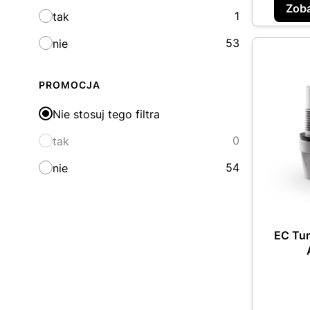
Zoba
1
tak
53
nie
PROMOCJA
Nie stosuj tego filtra
0
tak
54
nie
EC Tun