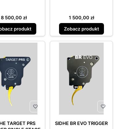
Cena
Cena
8 500,00 zł
1 500,00 zł
obacz produkt
Zobacz produkt
DHE TARGET PRS
SIDHE BR EVO TRIGGER