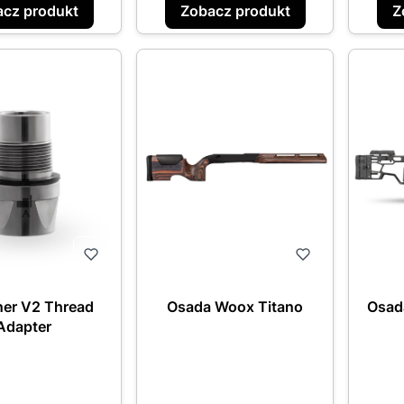
cz produkt
Zobacz produkt
Z
er V2 Thread
Osada Woox Titano
Osad
Adapter