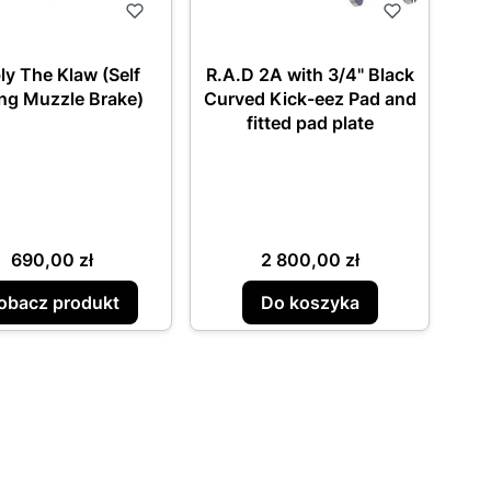
ly The Klaw (Self
R.A.D 2A with 3/4" Black
ng Muzzle Brake)
Curved Kick-eez Pad and
fitted pad plate
Cena
Cena
690,00 zł
2 800,00 zł
obacz produkt
Do koszyka