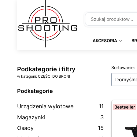
AKCESORIA
B
Lista 
Sortowanie:
Podkategorie i filtry
w kategorii: CZĘŚCI DO BRONI
Domyśln
Podkategorie
Urządzenia wylotowe
11
Bestseller
Magazynki
3
Osady
15