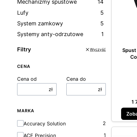
Mechanizmy spustowe
14
Lufy
5
System zamkowy
5
Systemy anty-odrzutowe
1
Filtry
Spust
Wyczyść
Co
CENA
Cena od
Cena do
zł
zł
C
1 
MARKA
Zoba
Marka
2
Accuracy Solution
1
ACE Precision