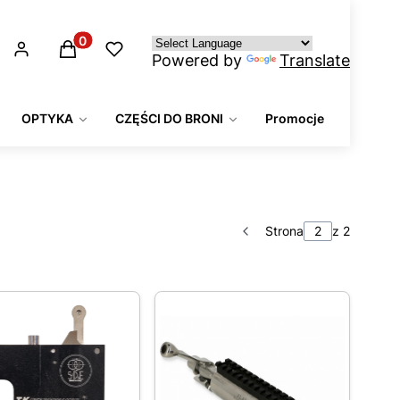
Produkty w koszyku: 0. Zobacz szczegóły
Powered by
Translate
OPTYKA
CZĘŚCI DO BRONI
Promocje
Strona
z 2
Poprzednie produkty