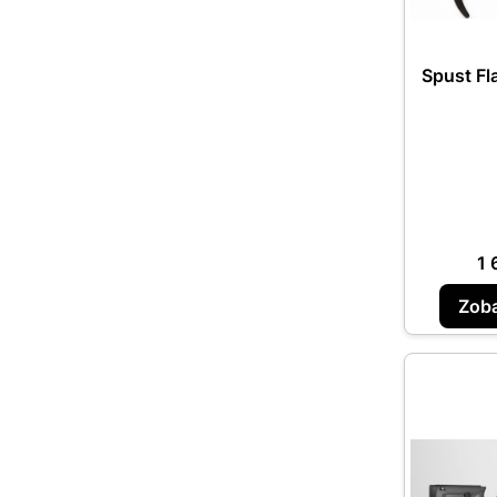
Spust Fl
Ce
1 
Zoba