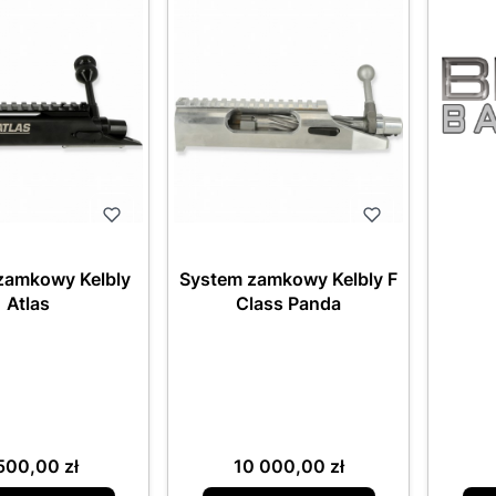
zamkowy Kelbly
System zamkowy Kelbly F
Atlas
Class Panda
na
Cena
500,00 zł
10 000,00 zł