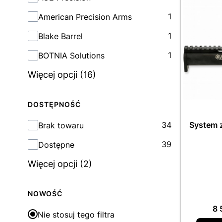
1
American Precision Arms
1
Blake Barrel
1
BOTNIA Solutions
Więcej opcji (16)
DOSTĘPNOŚĆ
Dostępność
34
System 
Brak towaru
39
Dostępne
Więcej opcji (2)
NOWOŚĆ
Ce
8 
Nie stosuj tego filtra