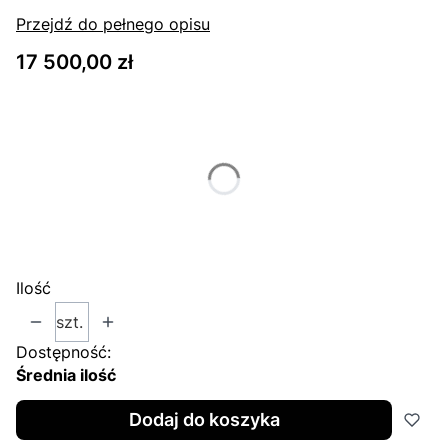
Przejdź do pełnego opisu
Cena
17 500,00 zł
Wybierz wariant produktu:
Poszczególne warianty mogą różnić się ceną
*
Reticle
Wybierz
Ilość
szt.
Dostępność:
Średnia ilość
Dodaj do koszyka