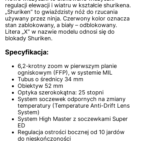
regulacji elewacji i wiatru w kształcie shurikena.
„Shuriken” to gwiaździsty nóż do rzucania
używany przez ninja. Czerwony kolor oznacza
stan zablokowany, a biały – odblokowany.
Litera „X” w nazwie modelu odnosi się do
blokady Shuriken.
Specyfikacja:
6,2-krotny zoom w pierwszym planie
ogniskowym (FFP), w systemie MIL
Tubus o średnicy 34 mm
Obiektyw 52 mm
Optyka szerokokątna: 25 stopni
System soczewek odpornych na zmiany
temperatury (Temperature Anti-Drift Lens
System)
System High Master z soczewkami Super
ED
Regulacja ostrości bocznej od 10 jardów
do nieskończoności