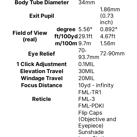
Body Tube Diameter
34mm
1.86mm
Exit Pupil
(0.73
inch)
degree
5.56°
0.892°
Field of View
ft/100yd
29.1ft
4.67ft
(real)
m/100m
9.7m
1.56m
70‐
72‐90mm
Eye Relief
93.7mm
1 Click Adjustment
0.1MIL
Elevation Travel
30MIL
Windage Travel
20MIL
Focus Distance
10yd - infinity
FML‐TR1
Reticle
FML‐3
FML-PDKI
Flip Caps
(Objective and
Eyepiece)
Sunshade