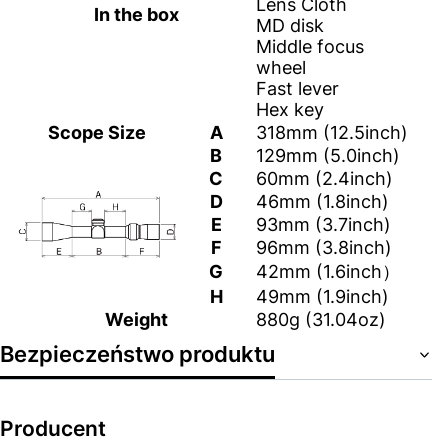
Lens Cloth
In the box
MD disk
Middle focus
wheel
Fast lever
Hex key
Scope Size
A
318mm (12.5inch)
B
129mm (5.0inch)
C
60mm (2.4inch)
D
46mm (1.8inch)
E
93mm (3.7inch)
F
96mm (3.8inch)
G
42mm (1.6inch）
H
49mm (1.9inch)
Weight
880g (31.04oz)
Bezpieczeństwo produktu
Producent