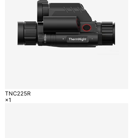
TNC225R
×1