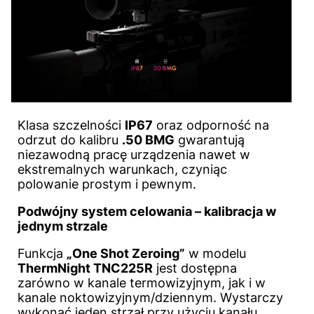
Klasa szczelności
IP67
oraz odporność na
odrzut do kalibru
.50 BMG
gwarantują
niezawodną pracę urządzenia nawet w
ekstremalnych warunkach, czyniąc
polowanie prostym i pewnym.
Podwójny system celowania – kalibracja w
jednym strzale
Funkcja
„One Shot Zeroing”
w modelu
ThermNight TNC225R
jest dostępna
zarówno w kanale termowizyjnym, jak i w
kanale noktowizyjnym/dziennym. Wystarczy
wykonać jeden strzał przy użyciu kanału