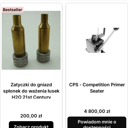
Bestseller
Zatyczki do gniazd
CPS - Competition Primer
spłonek do ważenia łusek
Seater
H2O 21st Century
Cena
4 800,00 zł
Cena
200,00 zł
Powiadom mnie o
Zobacz produkt
dostępności