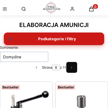
Otwórz wyszukiwarkę
Produkty
ELABORACJA AMUNICJI
Filtry
Lista produktów
Sortowanie:
Domyślne
Strona
z 11
Poprzednie produkty
Następne produkty
Bestseller
Bestseller