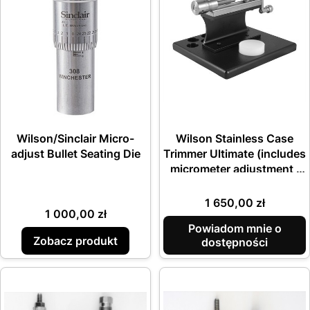
Wilson/Sinclair Micro-
Wilson Stainless Case
adjust Bullet Seating Die
Trimmer Ultimate (includes
micrometer adjustment ,
base , clamp & stand)
Cena
1 650,00 zł
Cena
1 000,00 zł
Powiadom mnie o
Zobacz produkt
dostępności