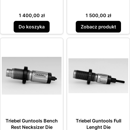
TiN
Cena
Cena
1 400,00 zł
1 500,00 zł
Do koszyka
Zobacz produkt
Triebel Guntools Bench
Triebel Guntools Full
Rest Necksizer Die
Lenght Die