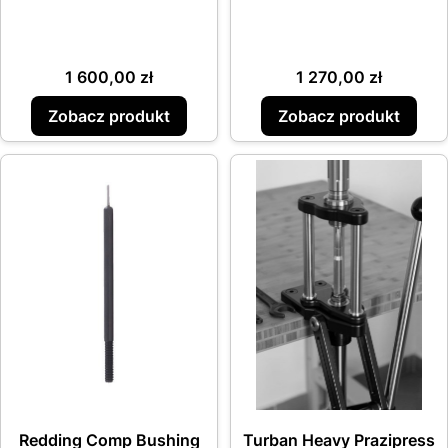
Cena
Cena
1 600,00 zł
1 270,00 zł
Zobacz produkt
Zobacz produkt
Redding Comp Bushing
Turban Heavy Prazipress