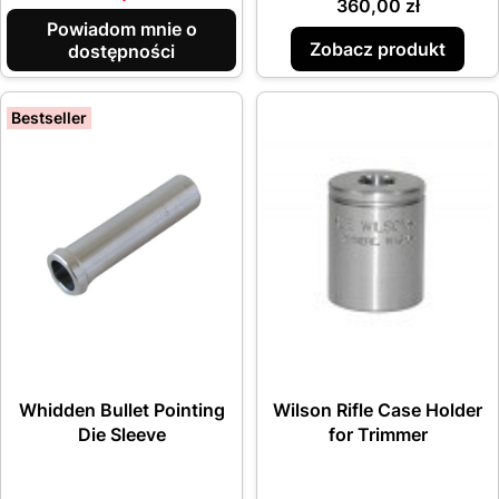
Cena
360,00 zł
Powiadom mnie o
Zobacz produkt
dostępności
Bestseller
Whidden Bullet Pointing
Wilson Rifle Case Holder
Die Sleeve
for Trimmer