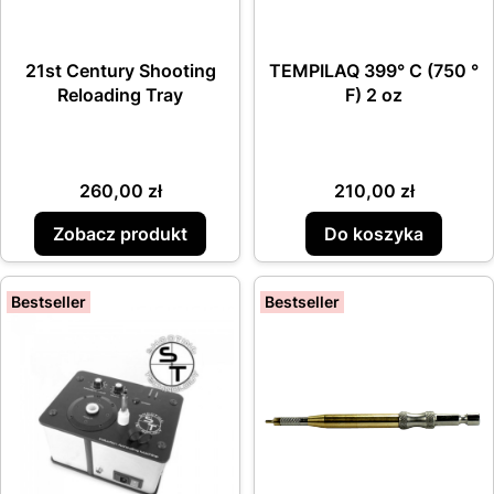
21st Century Shooting
TEMPILAQ 399° C (750 °
Reloading Tray
F) 2 oz
Cena
Cena
260,00 zł
210,00 zł
Zobacz produkt
Do koszyka
Bestseller
Bestseller