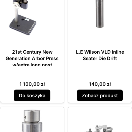
21st Century New
L.E Wilson VLD Inline
Generation Arbor Press
Seater Die Drift
w/extra long post
Cena
Cena
1 100,00 zł
140,00 zł
Do koszyka
Zobacz produkt