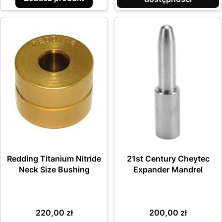
Redding Titanium Nitride
21st Century Cheytec
Neck Size Bushing
Expander Mandrel
Cena
Cena
220,00 zł
200,00 zł