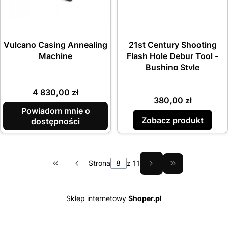
Vulcano Casing Annealing
21st Century Shooting
Machine
Flash Hole Debur Tool -
Bushing Style
Cena
4 830,00 zł
Cena
380,00 zł
Powiadom mnie o
Zobacz produkt
dostępności
Strona
z 11
Wróć do pierwszej strony z produktami
Przejdź do ost
Sklep internetowy
Shoper.pl