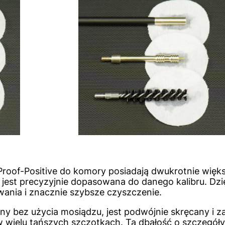
Proof-Positive do komory posiadają dwukrotnie więk
 jest precyzyjnie dopasowana do danego kalibru. Dzi
wania i znacznie szybsze czyszczenie.
y bez użycia mosiądzu, jest podwójnie skręcany i za
w wielu tańszych szczotkach. Ta dbałość o szczegóły,