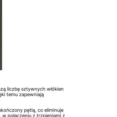
szą liczbę sztywnych włókien
ęki temu zapewniają
kończony pętlą, co eliminuje
 w połączeniu z trzpieniami z