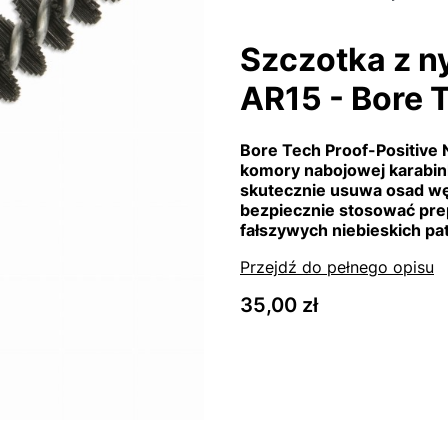
Szczotka z n
AR15 - Bore 
Bore Tech Proof-Positive
komory nabojowej karabin
skutecznie usuwa osad wę
bezpiecznie stosować pre
fałszywych niebieskich pa
Przejdź do pełnego opisu
Cena
35,00 zł
Wybierz wariant produk
Poszczególne warianty mog
*
Rozmiar