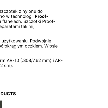
 szczotek z nylonu do
o w technologii
Proof-
a flanelach. Szczotki Proof-
eparatami takimi,
 użytkowaniu. Podwójnie
 półokrągłym oczkiem. Włosie
rm AR-10 (.308/7,62 mm) i AR-
62 cm).
DUCTS