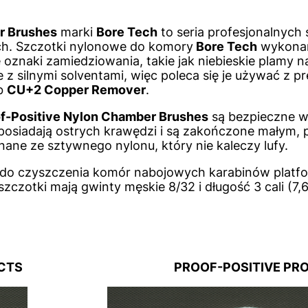
r Brushes
marki
Bore Tech
to seria profesjonalnych
h. Szczotki nylonowe do komory
Bore Tech
wykonan
e oznaki zamiedziowania, takie jak niebieskie plamy n
 z silnymi solventami, więc poleca się je używać z pr
b
CU+2 Copper Remover
.
f-Positive Nylon Chamber Brushes
są bezpieczne w
 posiadają ostrych krawędzi i są zakończone małym,
ane ze sztywnego nylonu, który nie kaleczy lufy.
 do czyszczenia komór nabojowych karabinów platfo
zczotki mają gwinty męskie 8/32 i długość 3 cali (7,
S PRODUCTS PROOF-POSITIVE PRO