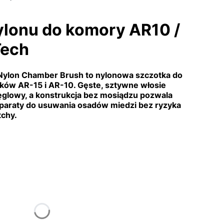
ylonu do komory AR10 /
Tech
 Nylon Chamber Brush to nylonowa szczotka do
ków AR-15 i AR-10. Gęste, sztywne włosie
glowy, a konstrukcja bez mosiądzu pozwala
paraty do usuwania osadów miedzi bez ryzyka
tchy.
tu:
ą różnić się ceną