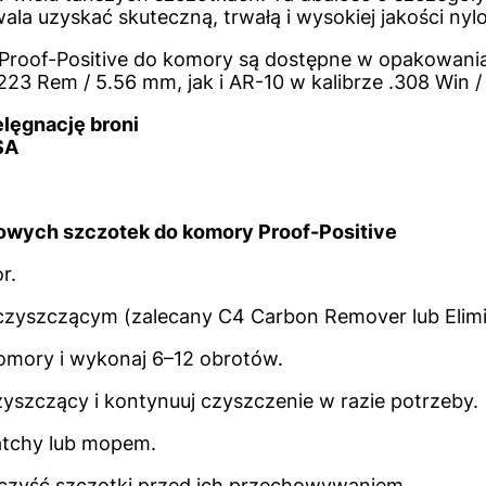
zwala uzyskać skuteczną, trwałą i wysokiej jakości n
 Proof-Positive do komory są dostępne w opakowan
223 Rem / 5.56 mm, jak i AR-10 w kalibrze .308 Win /
elęgnację broni
SA
nowych szczotek do komory Proof-Positive
r.
czyszczącym (zalecany C4 Carbon Remover lub Elimi
mory i wykonaj 6–12 obrotów.
yszczący i kontynuuj czyszczenie w razie potrzeby.
atchy lub mopem.
czyść szczotki przed ich przechowywaniem.