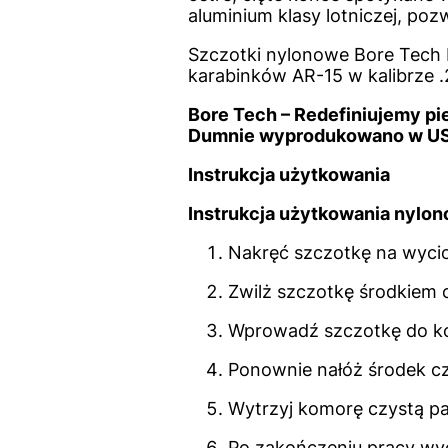
aluminium klasy lotniczej, po
Szczotki nylonowe Bore Tech
karabinków AR-15 w kalibrze .
Bore Tech – Redefiniujemy pi
Dumnie wyprodukowano w U
Instrukcja użytkowania
Instrukcja użytkowania nylo
Nakręć szczotkę na wycio
Zwilż szczotkę środkiem 
Wprowadź szczotkę do ko
Ponownie nałóż środek cz
Wytrzyj komorę czystą p
Po zakończeniu pracy wy