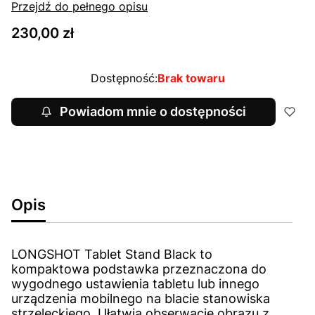
Przejdź do pełnego opisu
Cena
230,00 zł
Dostępność:
Brak towaru
Powiadom mnie o dostępności
Opis
LONGSHOT Tablet Stand Black to
kompaktowa podstawka przeznaczona do
wygodnego ustawienia tabletu lub innego
urządzenia mobilnego na blacie stanowiska
strzeleckiego. Ułatwia obserwację obrazu z