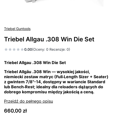
Triebel Guntools
Triebel Allgau .308 Win Die Set
0.00
(Oceny: 0 Recenzje: 0)
Triebel Allgau .308 Win Die Set
Triebel Allgäu .308 Win — wysokiej jakości,
niemiecki zestaw matryc (Full‑Length Sizer + Seater)
z gwintem 7/8"-14, dostępny w wariancie Standard
lub Bench‑Rest; idealny dla reloaders dążących do
dobrego kompromisu między jakością a ceną.
Przejdź do pełnego opisu
Cena
660,00 zł