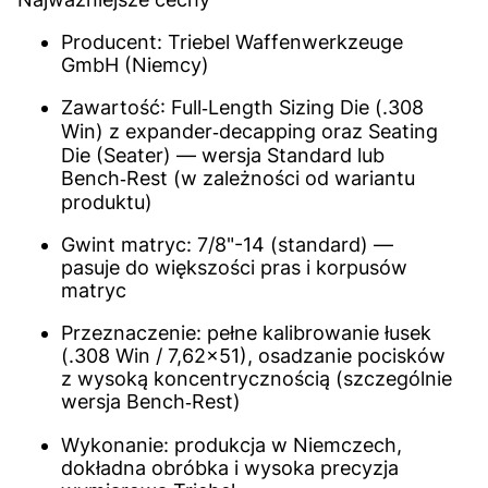
Producent: Triebel Waffenwerkzeuge
GmbH (Niemcy)
Zawartość: Full‑Length Sizing Die (.308
Win) z expander‑decapping oraz Seating
Die (Seater) — wersja Standard lub
Bench‑Rest (w zależności od wariantu
produktu)
Gwint matryc: 7/8"-14 (standard) —
pasuje do większości pras i korpusów
matryc
Przeznaczenie: pełne kalibrowanie łusek
(.308 Win / 7,62×51), osadzanie pocisków
z wysoką koncentrycznością (szczególnie
wersja Bench‑Rest)
Wykonanie: produkcja w Niemczech,
dokładna obróbka i wysoka precyzja