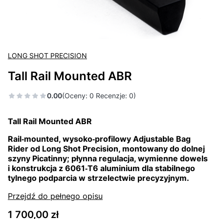
LONG SHOT PRECISION
Tall Rail Mounted ABR
0.00
(Oceny: 0 Recenzje: 0)
Tall Rail Mounted ABR
Rail‑mounted, wysoko‑profilowy Adjustable Bag
Rider od Long Shot Precision, montowany do dolnej
szyny Picatinny; płynna regulacja, wymienne dowels
i konstrukcja z 6061‑T6 aluminium dla stabilnego
tylnego podparcia w strzelectwie precyzyjnym.
Przejdź do pełnego opisu
Cena
1 700,00 zł