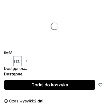
Wybierz wariant produktu:
Poszczególne warianty mogą różnić się ceną
*
Select an Option
Wybierz
Ilość
szt.
Dostępność:
Dostępne
Dodaj do koszyka
Czas wysyłki:
2 dni