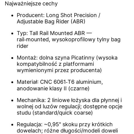
Najważniejsze cechy
Producent: Long Shot Precision /
Adjustable Bag Rider (ABR)
Typ: Tall Rail Mounted ABR —
rail‑mounted, wysokoprofilowy tylny bag
rider
Montaż: dolna szyna Picatinny (wysoka
kompatybilność z platformami
wymienionymi przez producenta)
Materiał: CNC 6061‑T6 aluminium,
anodowanie klasy II (czarne)
Mechanika: 2 liniowe łożyska dla płynnej i
wolnej od luzów regulacji; dostępne opcje
studu (standard/quick coarse)
Regulacja: ~0,95" skoku przy krótkich
dowelach; różne długości/modeli doweli