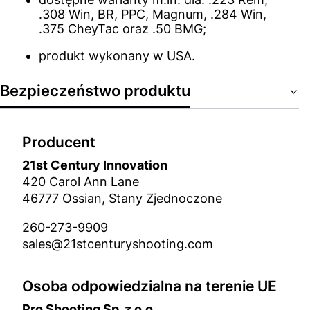
.308 Win, BR, PPC, Magnum, .284 Win,
.375 CheyTac oraz .50 BMG;
produkt wykonany w USA.
Bezpieczeństwo produktu
Producent
21st Century Innovation
420 Carol Ann Lane
46777 Ossian, Stany Zjednoczone
260-273-9909
sales@21stcenturyshooting.com
Osoba odpowiedzialna na terenie UE
Pro Shooting Sp. z o.o.