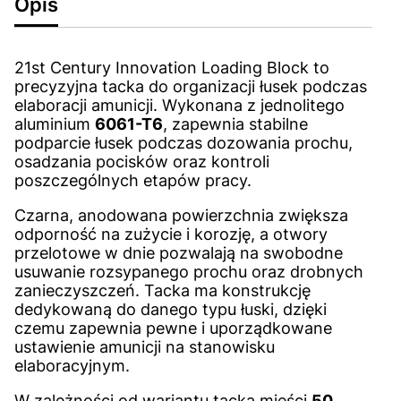
Opis
21st Century Innovation Loading Block to
precyzyjna tacka do organizacji łusek podczas
elaboracji amunicji. Wykonana z jednolitego
aluminium
6061-T6
, zapewnia stabilne
podparcie łusek podczas dozowania prochu,
osadzania pocisków oraz kontroli
poszczególnych etapów pracy.
Czarna, anodowana powierzchnia zwiększa
odporność na zużycie i korozję, a otwory
przelotowe w dnie pozwalają na swobodne
usuwanie rozsypanego prochu oraz drobnych
zanieczyszczeń. Tacka ma konstrukcję
dedykowaną do danego typu łuski, dzięki
czemu zapewnia pewne i uporządkowane
ustawienie amunicji na stanowisku
elaboracyjnym.
W zależności od wariantu tacka mieści
50