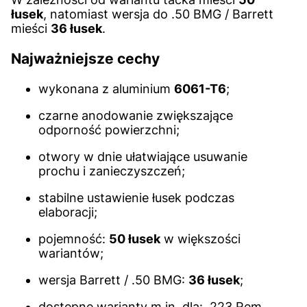
łusek
, natomiast wersja do .50 BMG / Barrett
mieści
36 łusek
.
Najważniejsze cechy
wykonana z aluminium
6061-T6
;
czarne anodowanie zwiększające
odporność powierzchni;
otwory w dnie ułatwiające usuwanie
prochu i zanieczyszczeń;
stabilne ustawienie łusek podczas
elaboracji;
pojemność:
50 łusek
w większości
wariantów;
wersja Barrett / .50 BMG:
36 łusek
;
dostępne warianty m.in. dla: .223 Rem,