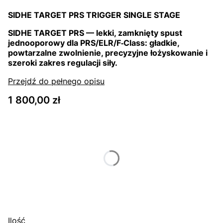
SIDHE TARGET PRS TRIGGER SINGLE STAGE
SIDHE TARGET PRS — lekki, zamknięty spust
jednooporowy dla PRS/ELR/F‑Class: gładkie,
powtarzalne zwolnienie, precyzyjne łożyskowanie i
szeroki zakres regulacji siły.
Przejdź do pełnego opisu
Cena
1 800,00 zł
Wybierz wariant produktu:
Poszczególne warianty mogą różnić się ceną
*
Język spustowy
Wybierz
Ilość