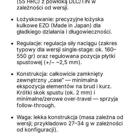
(55 HRC) z powłoką DLC/TiN w
zależności od wersji.
Łożyskowanie: precyzyjne łożyska
kulkowe EZO (Made in Japan) dla
gładkiego działania i długowieczności.
Regulacje: regulacja siły naciągu (zakres
typowy dla wersji single‑stage: ok. 160–
550 gr) oraz regulowana pozycja płytki
spustowej (+/− ~2,5 mm).
Konstrukcja: całkowicie zamknięty
zewnętrzny „case” — minimalna
ekspozycja elementów na brud i kurz.
Krótki skok spustu (ok. 2 mm) i
minimalne/zerowe over‑travel — sprzyja
follow‑through.
Waga: lekka konstrukcja (masa zależna od
wersji; przykładowo 27–34 g w zależności
od konfiguracji).