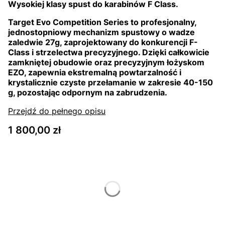
Wysokiej klasy spust do karabinów F Class.
Target Evo Competition Series to profesjonalny,
jednostopniowy mechanizm spustowy o wadze
zaledwie 27g, zaprojektowany do konkurencji F-
Class i strzelectwa precyzyjnego. Dzięki całkowicie
zamkniętej obudowie oraz precyzyjnym łożyskom
EZO, zapewnia ekstremalną powtarzalność i
krystalicznie czyste przełamanie w zakresie 40-150
g, pozostając odpornym na zabrudzenia.
Przejdź do pełnego opisu
Cena
1 800,00 zł
Wybierz wariant produktu:
Poszczególne warianty mogą różnić się ceną
*
Color
Wybierz