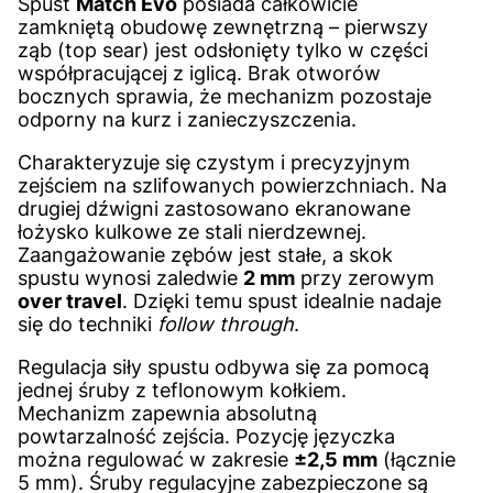
Spust
Match Evo
posiada całkowicie
zamkniętą obudowę zewnętrzną – pierwszy
ząb (top sear) jest odsłonięty tylko w części
współpracującej z iglicą. Brak otworów
bocznych sprawia, że mechanizm pozostaje
odporny na kurz i zanieczyszczenia.
Charakteryzuje się czystym i precyzyjnym
zejściem na szlifowanych powierzchniach. Na
drugiej dźwigni zastosowano ekranowane
łożysko kulkowe ze stali nierdzewnej.
Zaangażowanie zębów jest stałe, a skok
spustu wynosi zaledwie
2 mm
przy zerowym
over travel
. Dzięki temu spust idealnie nadaje
się do techniki
follow through
.
Regulacja siły spustu odbywa się za pomocą
jednej śruby z teflonowym kołkiem.
Mechanizm zapewnia absolutną
powtarzalność zejścia. Pozycję języczka
można regulować w zakresie
±2,5 mm
(łącznie
5 mm). Śruby regulacyjne zabezpieczone są