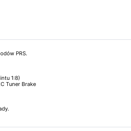
wodów PRS.
ntu 1:8)
C Tuner Brake
ady.