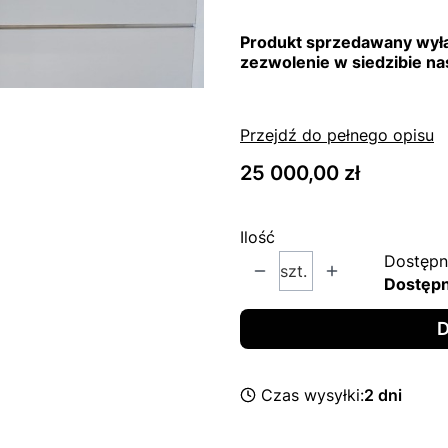
Produkt sprzedawany wył
zezwolenie w siedzibie nas
Przejdź do pełnego opisu
Cena
25 000,00 zł
Ilość
Dostępn
szt.
Dostęp
D
Czas wysyłki:
2 dni