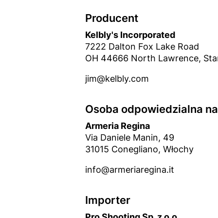
Producent
Kelbly's Incorporated
7222 Dalton Fox Lake Road
OH 44666 North Lawrence, Sta
jim@kelbly.com
Osoba odpowiedzialna na 
Armeria Regina
Via Daniele Manin, 49
31015 Conegliano, Włochy
info@armeriaregina.it
Importer
Pro Shooting Sp. z o.o.