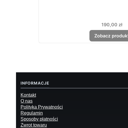
Cena
190,00 zł
Zobacz produk
INFORMACJE
Kontakt
O nas
Polityka Prywatności
Regulamin
Sposoby płatności
Zwrot towaru