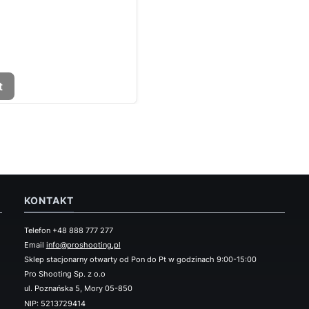
t
KONTAKT
Telefon +48 888 777 277
Email
info@proshooting.pl
Sklep stacjonarny otwarty od Pon do Pt w godzinach 9:00-15:00
Pro Shooting Sp. z o.o
ul. Poznańska 5, Mory 05-850
NIP: 5213729414