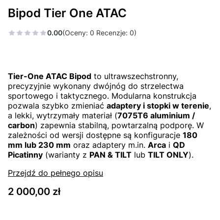
Bipod Tier One ATAC
0.00
(Oceny: 0 Recenzje: 0)
Tier-One ATAC Bipod
to ultrawszechstronny,
precyzyjnie wykonany dwójnóg do strzelectwa
sportowego i taktycznego. Modularna konstrukcja
pozwala szybko zmieniać
adaptery i stopki w terenie
,
a lekki, wytrzymały materiał (
7075T6 aluminium /
carbon
) zapewnia stabilną, powtarzalną podporę. W
zależności od wersji dostępne są konfiguracje
180
mm lub 230 mm
oraz adaptery m.in.
Arca
i
QD
Picatinny
(warianty z
PAN & TILT
lub
TILT ONLY
).
Przejdź do pełnego opisu
Cena
2 000,00 zł
Wybierz wariant produktu: