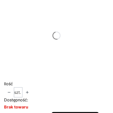
Poszczególne warianty mogą różnić się ceną
*
Wysokość
Wybierz
*
Mocowanie
Wybierz
*
Materiał
Wybierz
Ilość
szt.
Dostępność:
Brak towaru