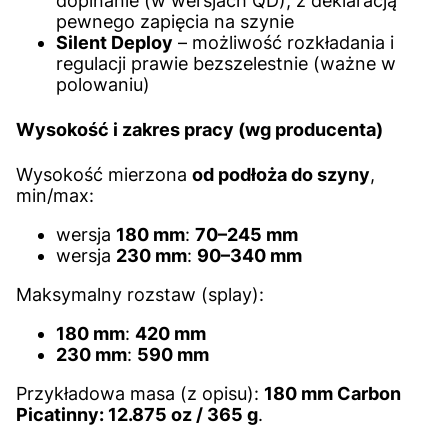
dopinanie (w wersjach QD), z deklaracją
pewnego zapięcia na szynie
Silent Deploy
– możliwość rozkładania i
regulacji prawie bezszelestnie (ważne w
polowaniu)
Wysokość i zakres pracy (wg producenta)
Wysokość mierzona
od podłoża do szyny
,
min/max:
wersja
180 mm
:
70–245 mm
wersja
230 mm
:
90–340 mm
Maksymalny rozstaw (splay):
180 mm
:
420 mm
230 mm
:
590 mm
Przykładowa masa (z opisu):
180 mm Carbon
Picatinny: 12.875 oz / 365 g
.