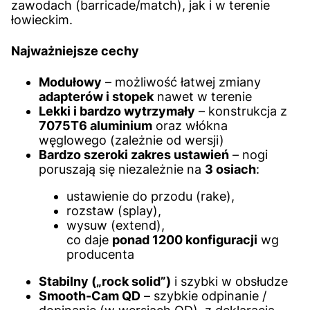
zawodach (barricade/match), jak i w terenie
łowieckim.
Najważniejsze cechy
Modułowy
– możliwość łatwej zmiany
adapterów i stopek
nawet w terenie
Lekki i bardzo wytrzymały
– konstrukcja z
7075T6 aluminium
oraz włókna
węglowego (zależnie od wersji)
Bardzo szeroki zakres ustawień
– nogi
poruszają się niezależnie na
3 osiach
:
ustawienie do przodu (rake),
rozstaw (splay),
wysuw (extend),
co daje
ponad 1200 konfiguracji
wg
producenta
Stabilny („rock solid”)
i szybki w obsłudze
Smooth-Cam QD
– szybkie odpinanie /