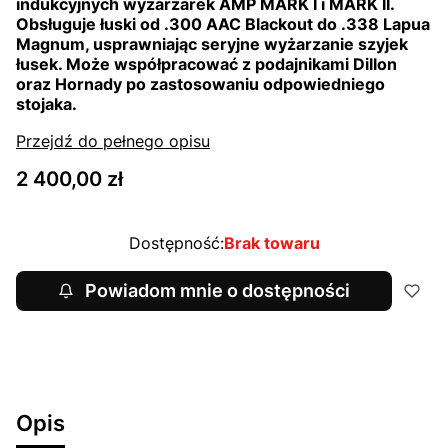
indukcyjnych wyżarzarek AMP MARK I i MARK II.
Obsługuje łuski od .300 AAC Blackout do .338 Lapua
Magnum, usprawniając seryjne wyżarzanie szyjek
łusek. Może współpracować z podajnikami Dillon
oraz Hornady po zastosowaniu odpowiedniego
stojaka.
Przejdź do pełnego opisu
Cena
2 400,00 zł
Dostępność:
Brak towaru
Powiadom mnie o dostępności
Opis