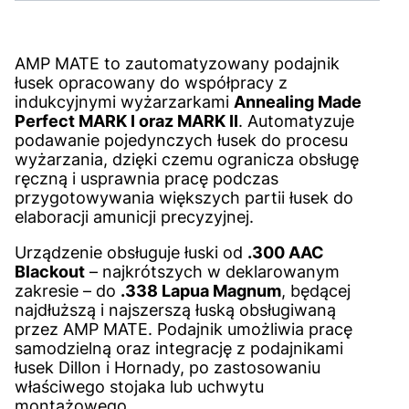
AMP MATE to zautomatyzowany podajnik
łusek opracowany do współpracy z
indukcyjnymi wyżarzarkami
Annealing Made
Perfect MARK I oraz MARK II
. Automatyzuje
podawanie pojedynczych łusek do procesu
wyżarzania, dzięki czemu ogranicza obsługę
ręczną i usprawnia pracę podczas
przygotowywania większych partii łusek do
elaboracji amunicji precyzyjnej.
Urządzenie obsługuje łuski od
.300 AAC
Blackout
– najkrótszych w deklarowanym
zakresie – do
.338 Lapua Magnum
, będącej
najdłuższą i najszerszą łuską obsługiwaną
przez AMP MATE. Podajnik umożliwia pracę
samodzielną oraz integrację z podajnikami
łusek Dillon i Hornady, po zastosowaniu
właściwego stojaka lub uchwytu
montażowego.