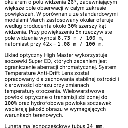
okularem o polu widzenia
26°
, zapewniającym
większe pole obserwacji w całym zakresie
powiększeń. W porównaniu ze standardowymi
modelami March zastosowany okular oferuje
według producenta około
30%
szerszy kąt
widzenia. Przy powiększeniu 5x rzeczywiste
pole widzenia wynosi
8,73 m / 100 m
,
natomiast przy 42x –
1,08 m / 100 m
.
Układ optyczny High Master wykorzystuje
soczewki Super ED, których zadaniem jest
ograniczenie aberracji chromatycznej. System
Temperature Anti-Drift Lens został
opracowany dla zachowania stabilnej ostrości i
klarowności obrazu przy zmianach
temperatury otoczenia. Wielowarstwowe
powłoki optyczne o transmisji zbliżonej do
100%
oraz hydrofobowa powłoka soczewek
wspierają jakość obrazu w wymagających
warunkach terenowych.
Luneta ma jednoczęściowy tubus
34 mm
,