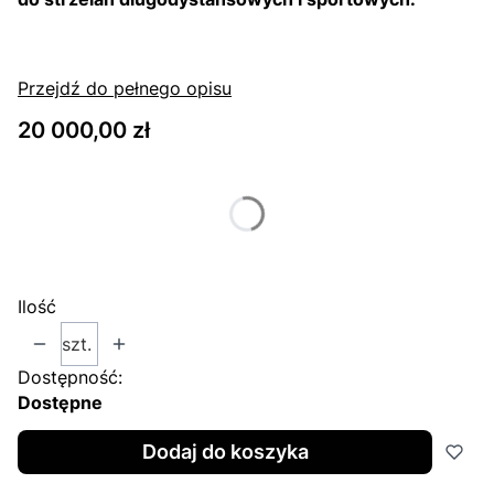
Przejdź do pełnego opisu
Cena
20 000,00 zł
Wybierz wariant produktu:
Poszczególne warianty mogą różnić się ceną
Ilość
szt.
Dostępność:
Dostępne
Dodaj do koszyka