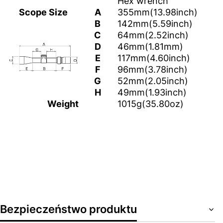
Hex wrench
Scope Size
A
355mm(13.98inch)
B
142mm(5.59inch)
C
64mm(2.52inch)
D
46mm(1.81mm)
E
117mm(4.60inch)
F
96mm(3.78inch)
G
52mm(2.05inch)
H
49mm(1.93inch)
Weight
1015g(35.80oz)
Bezpieczeństwo produktu