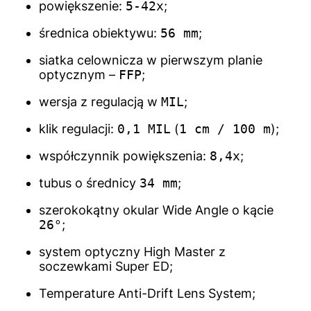
powiększenie:
5-42x
;
średnica obiektywu:
56 mm
;
siatka celownicza w pierwszym planie
optycznym –
FFP
;
wersja z regulacją w
MIL
;
klik regulacji:
0,1 MIL
(
1 cm / 100 m
);
współczynnik powiększenia:
8,4x
;
tubus o średnicy
34 mm
;
szerokokątny okular Wide Angle o kącie
26°
;
system optyczny High Master z
soczewkami Super ED;
Temperature Anti-Drift Lens System;