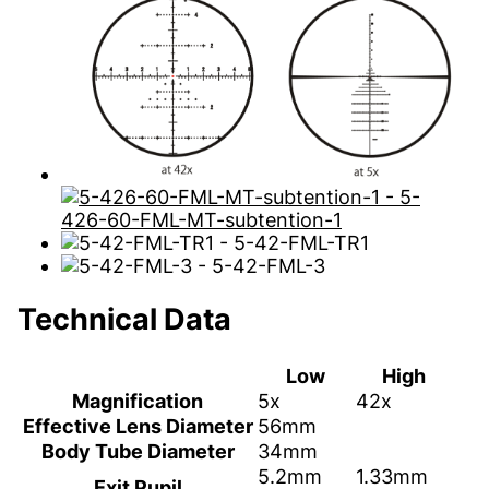
Technical Data
Low
High
Magnification
5x
42x
Effective Lens Diameter
56mm
Body Tube Diameter
34mm
5.2mm
1.33mm
Exit Pupil