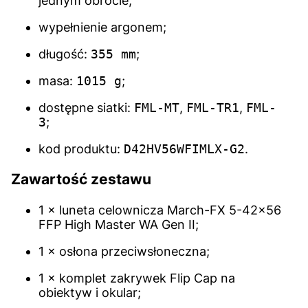
jednym obrocie;
wypełnienie argonem;
długość:
355 mm
;
masa:
1015 g
;
dostępne siatki:
FML-MT
,
FML-TR1
,
FML-
3
;
kod produktu:
D42HV56WFIMLX-G2
.
Zawartość zestawu
1 × luneta celownicza March-FX 5-42x56
FFP High Master WA Gen II;
1 × osłona przeciwsłoneczna;
1 × komplet zakrywek Flip Cap na
obiektyw i okular;