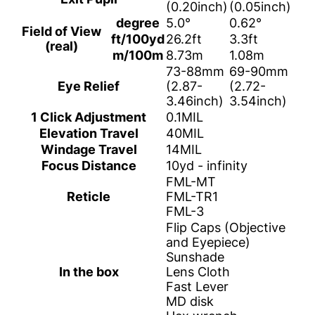
(0.20inch)
(0.05inch)
degree
5.0°
0.62°
Field of View
ft/100yd
26.2ft
3.3ft
(real)
m/100m
8.73m
1.08m
73-88mm
69-90mm
Eye Relief
(2.87-
(2.72-
3.46inch)
3.54inch)
1 Click Adjustment
0.1MIL
Elevation Travel
40MIL
Windage Travel
14MIL
Focus Distance
10yd - infinity
FML-MT
Reticle
FML-TR1
FML-3
Flip Caps (Objective
and Eyepiece)
Sunshade
In the box
Lens Cloth
Fast Lever
MD disk