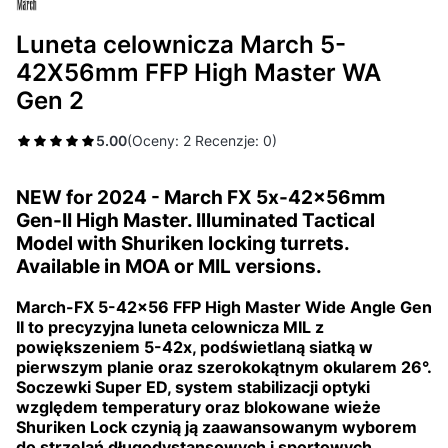
Luneta celownicza March 5-
42X56mm FFP High Master WA
Gen 2
5.00
(Oceny: 2 Recenzje: 0)
NEW for 2024 - March FX 5x-42x56mm
Gen-II High Master. Illuminated Tactical
Model with Shuriken locking turrets.
Available in MOA or MIL versions.
March-FX 5-42x56 FFP High Master Wide Angle Gen
II to precyzyjna luneta celownicza MIL z
powiększeniem 5-42x, podświetlaną siatką w
pierwszym planie oraz szerokokątnym okularem 26°.
Soczewki Super ED, system stabilizacji optyki
względem temperatury oraz blokowane wieże
Shuriken Lock czynią ją zaawansowanym wyborem
do strzelań długodystansowych i sportowych.