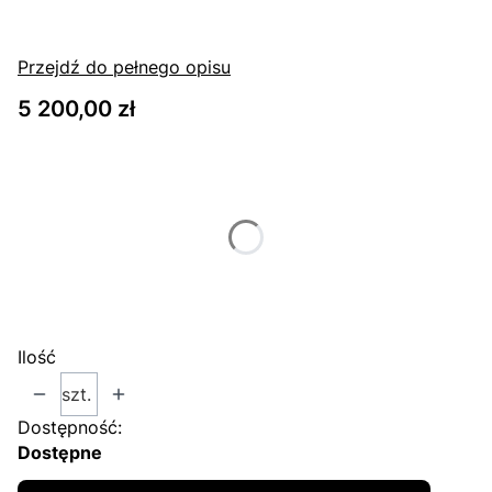
Przejdź do pełnego opisu
Cena
5 200,00 zł
Wybierz wariant produktu:
Poszczególne warianty mogą różnić się ceną
*
Kolor
Wybierz
Ilość
szt.
Dostępność:
Dostępne