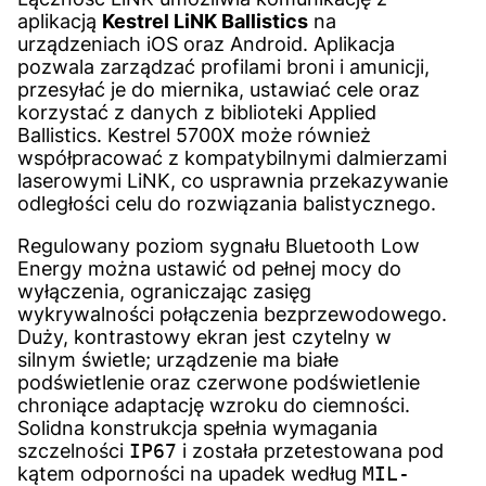
aplikacją
Kestrel LiNK Ballistics
na
urządzeniach iOS oraz Android. Aplikacja
pozwala zarządzać profilami broni i amunicji,
przesyłać je do miernika, ustawiać cele oraz
korzystać z danych z biblioteki Applied
Ballistics. Kestrel 5700X może również
współpracować z kompatybilnymi dalmierzami
laserowymi LiNK, co usprawnia przekazywanie
odległości celu do rozwiązania balistycznego.
Regulowany poziom sygnału Bluetooth Low
Energy można ustawić od pełnej mocy do
wyłączenia, ograniczając zasięg
wykrywalności połączenia bezprzewodowego.
Duży, kontrastowy ekran jest czytelny w
silnym świetle; urządzenie ma białe
podświetlenie oraz czerwone podświetlenie
chroniące adaptację wzroku do ciemności.
Solidna konstrukcja spełnia wymagania
szczelności
IP67
i została przetestowana pod
kątem odporności na upadek według
MIL-