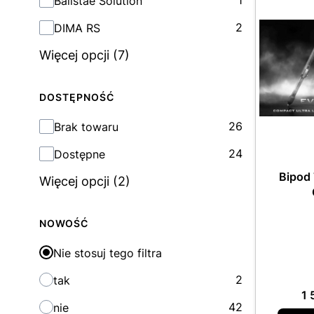
Balistae Solution
2
DIMA RS
Więcej opcji (7)
DOSTĘPNOŚĆ
Dostępność
26
Brak towaru
24
Dostępne
Bipod
Więcej opcji (2)
NOWOŚĆ
Nie stosuj tego filtra
2
tak
Ce
1 
42
nie