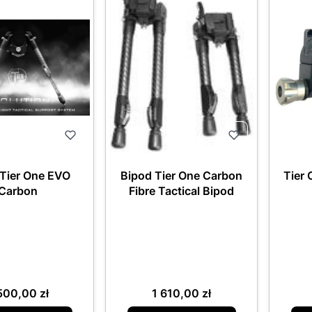
 Tier One EVO
Bipod Tier One Carbon
Tier 
Carbon
Fibre Tactical Bipod
na
Cena
500,00 zł
1 610,00 zł