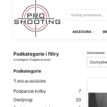
AKCESORIA
B
Lista 
Sortowanie:
Podkategorie i filtry
w kategorii: Podparcie broni
Domyśln
Podkategorie
Wróć do: AKCESORIA
Podparcie kolby
7
Dwójnogi
20