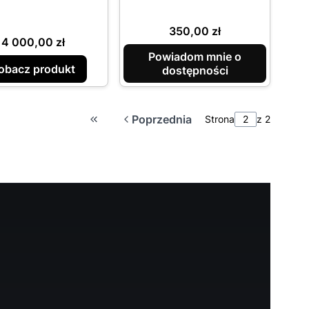
Cena
350,00 zł
Cena
4 000,00 zł
Powiadom mnie o
obacz produkt
dostępności
Poprzednia
Strona
z 2
Wróć do pierwszej strony z produktami