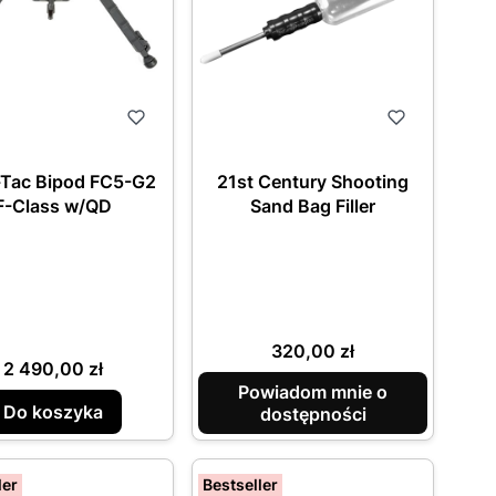
Tac Bipod FC5-G2
21st Century Shooting
F-Class w/QD
Sand Bag Filler
Cena
320,00 zł
Cena
2 490,00 zł
Powiadom mnie o
Do koszyka
dostępności
ler
Bestseller