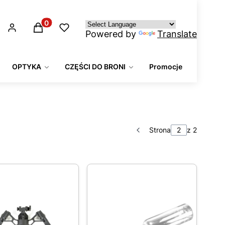
Produkty w koszyku: 0. Zobacz szczegóły
Powered by
Translate
OPTYKA
CZĘŚCI DO BRONI
Promocje
Strona
z 2
Poprzednie produkty