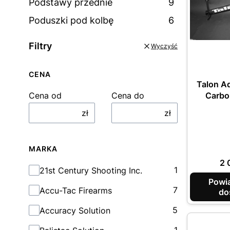
Podstawy przednie
9
Poduszki pod kolbę
6
Filtry
Wyczyść
CENA
Talon A
Cena od
Cena do
Carbo
zł
zł
MARKA
Ce
2 
Marka
1
21st Century Shooting Inc.
Powi
7
Accu-Tac Firearms
do
5
Accuracy Solution
1