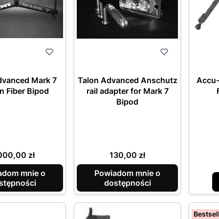
dvanced Mark 7
Talon Advanced Anschutz
Accu-
n Fiber Bipod
rail adapter for Mark 7
Bipod
na
Cena
000,00 zł
130,00 zł
adom mnie o
Powiadom mnie o
stępności
dostępności
Bestsel