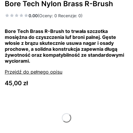
Bore Tech Nylon Brass R-Brush
0.00
(Oceny: 0 Recenzje: 0)
Bore Tech Brass R-Brush to trwała szczotka
mosiężna do czyszczenia luf broni palnej. Gęste
włosie z brązu skutecznie usuwa nagar i osady
prochowe, a solidna konstrukcja zapewnia długą
żywotność oraz kompatybilność ze standardowymi
wyciorami.
Przejdź do pełnego opisu
Cena
45,00 zł
Wybierz wariant produktu:
Poszczególne warianty mogą różnić się ceną
*
Size