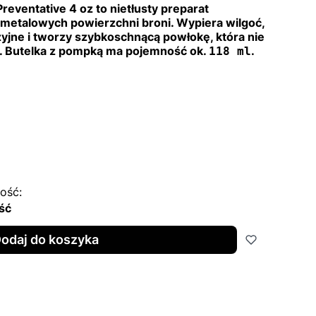
reventative 4 oz to nietłusty preparat
 metalowych powierzchni broni. Wypiera wilgoć,
zyjne i tworzy szybkoschnącą powłokę, która nie
u. Butelka z pompką ma pojemność ok.
.
118 ml
ość:
ść
odaj do koszyka