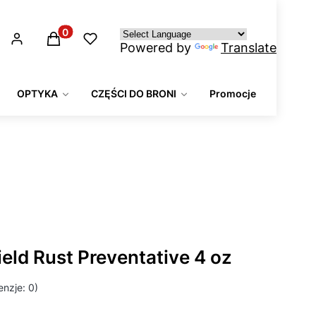
Produkty w koszyku: 0. Zobacz szczegóły
Powered by
Translate
OPTYKA
CZĘŚCI DO BRONI
Promocje
eld Rust Preventative 4 oz
nzje: 0)