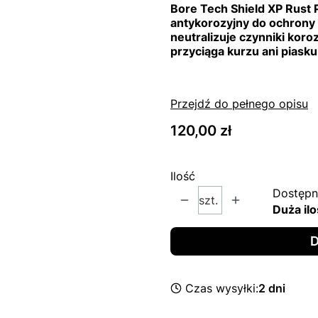
Bore Tech Shield XP Rust P
antykorozyjny do ochrony
neutralizuje czynniki koro
przyciąga kurzu ani piask
Przejdź do pełnego opisu
Cena
120,00 zł
Ilość
Dostępn
szt.
Duża ilo
D
Czas wysyłki:
2 dni