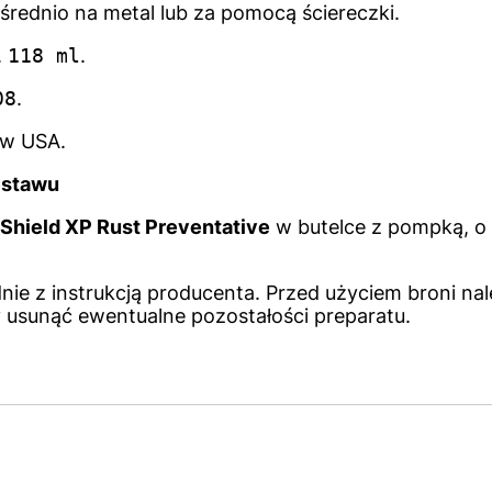
średnio na metal lub za pomocą ściereczki.
.
118 ml
.
08
.
w USA.
estawu
 Shield XP Rust Preventative
w butelce z pompką, o
ie z instrukcją producenta. Przed użyciem broni na
 usunąć ewentualne pozostałości preparatu.