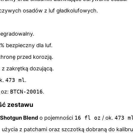
czywych osadów z luf gładkolufowych.
degradowalny.
 bezpieczny dla luf.
hronę przed korozją.
z zakrętką dozującą.
k.
473 ml
.
 oz:
BTCN-20016
.
ść zestawu
 Shotgun Blend
o pojemności
16 fl oz
/ ok.
473 m
 użycia z patchami oraz szczotką dobraną do kalibru