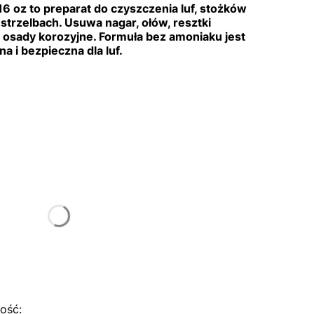
6 oz to preparat do czyszczenia luf, stożków
strzelbach. Usuwa nagar, ołów, resztki
 osady korozyjne. Formuła bez amoniaku jest
 i bezpieczna dla luf.
tu:
ą różnić się ceną
ość: