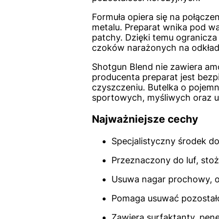
Formuła opiera się na połącz
metalu. Preparat wnika pod wa
patchy. Dzięki temu ogranicz
czoków narażonych na odkładan
Shotgun Blend nie zawiera amo
producenta preparat jest bezp
czyszczeniu. Butelka o pojem
sportowych, myśliwych oraz u
Najważniejsze cechy
Specjalistyczny środek do
Przeznaczony do luf, sto
Usuwa nagar prochowy, os
Pomaga usuwać pozostało
Zawiera surfaktanty, pene