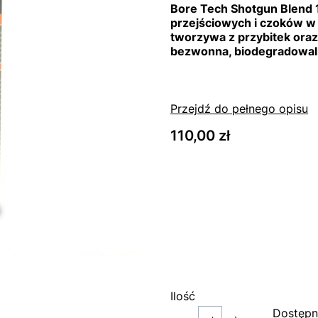
Bore Tech Shotgun Blend 1
przejściowych i czoków w 
tworzywa z przybitek oraz
bezwonna, biodegradowalna
Przejdź do pełnego opisu
Cena
110,00 zł
Wybierz wariant produk
Poszczególne warianty mog
*
Rozmiar
Wybierz
Ilość
Dostępn