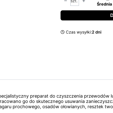
szt.
Średnia 
D
Czas wysyłki:
2 dni
pecjalistyczny preparat do czyszczenia przewodów l
pracowano go do skutecznego usuwania zanieczysz
 nagaru prochowego, osadów ołowianych, resztek two