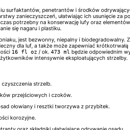
eniu surfaktantów, penetrantów i środków odrywając
rstwy zanieczyszczeń, ułatwiając ich usunięcie za p
a czas potrzebny na konserwację lufy oraz elementó
ie się nagaru i plastiku.
niaku, jest bezwonny, niepalny i biodegradowalny. Z
ieczny dla luf, a także może zapewniać krótkotrwał
ności
16 fl oz
/ ok.
473 ml
będzie odpowiednim wy
żytkowników intensywnie eksploatujących strzelby.
 czyszczenia strzelb.
żków przejściowych i czoków.
ad ołowiany i resztki tworzywa z przybitek.
ści korozyjne.
tranty oraz składniki ułatwiające odrywanie osadu.