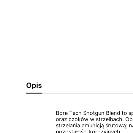
Opis
Bore Tech Shotgun Blend to s
oraz czoków w strzelbach. O
strzelania amunicją śrutową:
pozostałości korozyjnych.