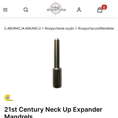
Otwórz wyszukiwarkę
Produkty
ELABORACJA AMUNICJI
Rozpychanie szyjki
Rozpychacze/Mandrele
21st Century Neck Up Expander
Mandrels