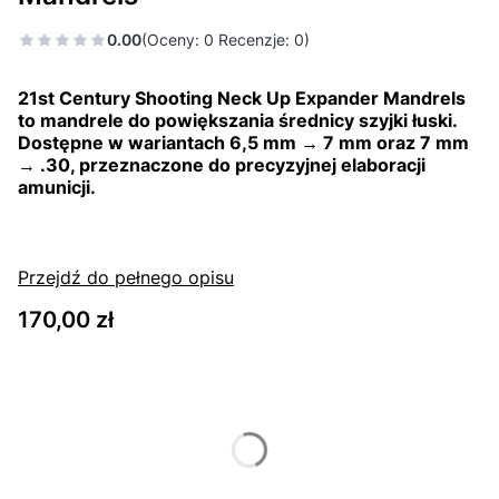
0.00
(Oceny: 0 Recenzje: 0)
21st Century Shooting Neck Up Expander Mandrels
to mandrele do powiększania średnicy szyjki łuski.
Dostępne w wariantach 6,5 mm → 7 mm oraz 7 mm
→ .30, przeznaczone do precyzyjnej elaboracji
amunicji.
Przejdź do pełnego opisu
Cena
170,00 zł
Wybierz wariant produktu:
Poszczególne warianty mogą różnić się ceną
*
Rozmiar