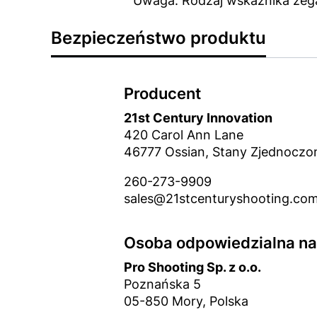
Uwaga: Rodzaj wskaźnika zega
Bezpieczeństwo produktu
Producent
21st Century Innovation
420 Carol Ann Lane
46777 Ossian, Stany Zjednoczo
260-273-9909
sales@21stcenturyshooting.co
Osoba odpowiedzialna na 
Pro Shooting Sp. z o.o.
Poznańska 5
05-850 Mory, Polska