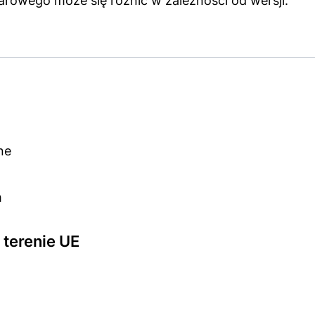
rowego może się różnić w zależności od wersji.
ne
m
terenie UE