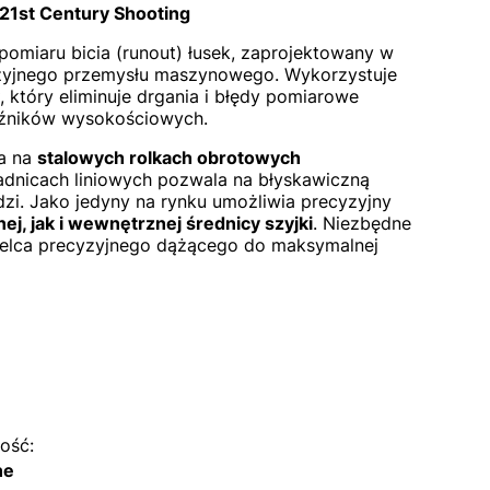
21st Century Shooting
pomiaru bicia (runout) łusek, zaprojektowany w
yzyjnego przemysłu maszynowego. Wykorzystuje
, który eliminuje drgania i błędy pomiarowe
źników wysokościowych.
ta na
stalowych rolkach obrotowych
adnicach liniowych pozwala na błyskawiczną
dzi. Jako jedyny na rynku umożliwia precyzyjny
ej, jak i wewnętrznej średnicy szyjki
. Niezbędne
zelca precyzyjnego dążącego do maksymalnej
ość:
ne