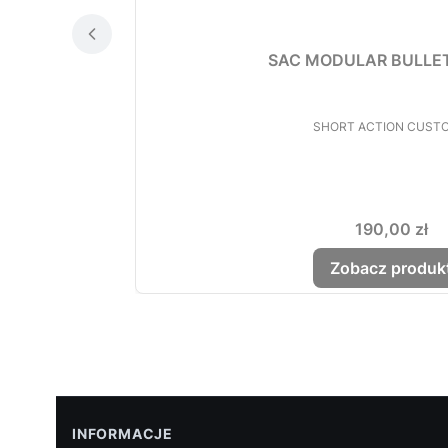
SAC MODULAR BULLET
PRODUCENT
SHORT ACTION CUST
Cena
190,00 zł
Zobacz produk
INFORMACJE