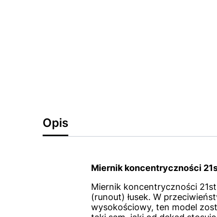
Opis
Miernik koncentryczności 21
Miernik koncentryczności 21st
(runout) łusek. W przeciwień
wysokościowy, ten model zosta