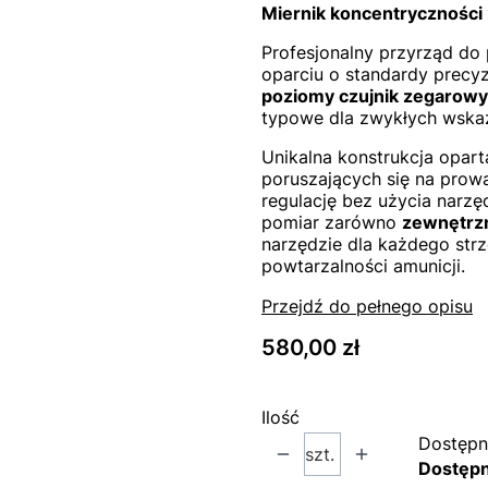
Miernik koncentryczności 
Profesjonalny przyrząd do 
oparciu o standardy prec
poziomy czujnik zegarowy
typowe dla zwykłych wska
Unikalna konstrukcja opar
poruszających się na prow
regulację bez użycia narzę
pomiar zarówno
zewnętrzn
narzędzie dla każdego str
powtarzalności amunicji.
Przejdź do pełnego opisu
Cena
580,00 zł
Ilość
Dostępn
szt.
Dostęp