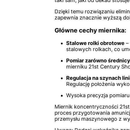
taki sam, jaki od dekad stosu
Dzięki temu rozwiązaniu elimi
zapewnia znacznie wyższą do
Główne cechy miernika:
Stalowe rolki obrotowe
– 
stalowych rolkach, co umo
Pomiar zarówno średnicy z
mierniku 21st Century Sho
Regulacja na szynach li
Regulację położenia wykon
Wysoka precyzja pomiaru b
Miernik koncentryczności 21st
proces przygotowania amunicj
przemysłu maszynowego z wym