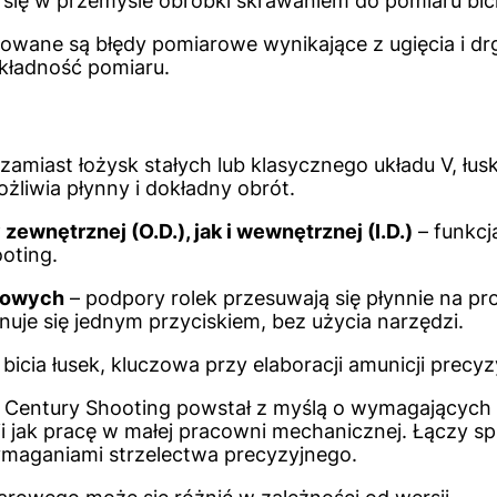
je się w przemyśle obróbki skrawaniem do pomiaru bi
nowane są błędy pomiarowe wynikające z ugięcia i dr
kładność pomiaru.
zamiast łożysk stałych lub klasycznego układu V, ł
żliwia płynny i dokładny obrót.
ewnętrznej (O.D.), jak i wewnętrznej (I.D.)
– funkcj
oting.
niowych
– podpory rolek przesuwają się płynnie na pr
uje się jednym przyciskiem, bez użycia narzędzi.
icia łusek, kluczowa przy elaboracji amunicji precyz
 Century Shooting powstał z myślą o wymagających e
i jak pracę w małej pracowni mechanicznej. Łączy s
aganiami strzelectwa precyzyjnego.