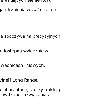
cia wirujących elementów.
gań trzpienia wskaźnika, co
uska spoczywa na precyzyjnych
a dostępna wyłącznie w
owadnicach liniowych.
yjnej i Long Range.
laborantach, którzy traktują
prawdzone rozwiązania z