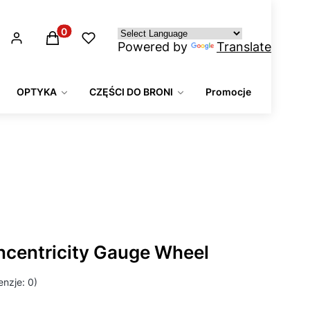
Produkty w koszyku: 0. Zobacz szczegóły
Powered by
Translate
OPTYKA
CZĘŚCI DO BRONI
Promocje
ncentricity Gauge Wheel
nzje: 0)