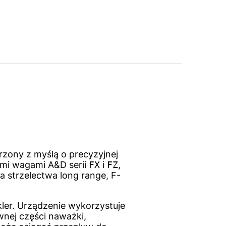
zony z myślą o precyzyjnej
ymi wagami A&D serii
FX
i
FZ
,
strzelectwa long range, F-
ler. Urządzenie wykorzystuje
nej części naważki,