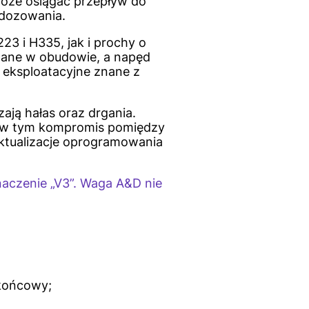
może osiągać przepływ do
 dozowania.
23 i H335, jak i prochy o
owane w obudowie, a napęd
 eksploatacyjne znane z
zają hałas oraz drgania.
u, w tym kompromis pomiędzy
Aktualizacje oprogramowania
naczenie „V3”. Waga A&D nie
 końcowy;