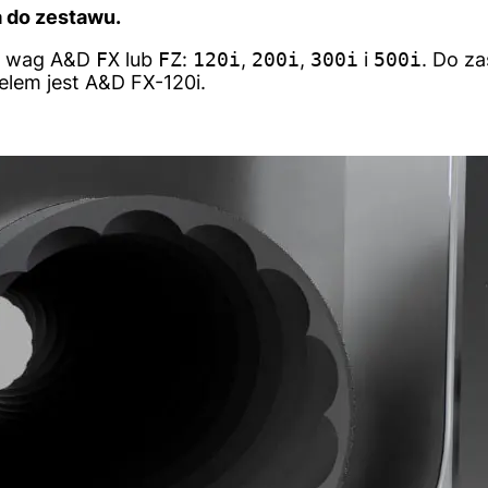
 do zestawu.
do wag A&D
FX
lub
FZ
:
120i
,
200i
,
300i
i
500i
. Do z
lem jest A&D FX-120i.