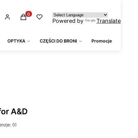
Produkty w koszyku: 0. Zobacz szczegóły
Powered by
Translate
OPTYKA
CZĘŚCI DO BRONI
Promocje
for A&D
nzje: 0)