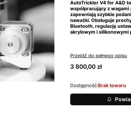
AutoTrickler V4 for A&D 
współpracujący z wagami 
zapewniają szybkie podan
naważki. Obsługuje proch
Bluetooth, regulację ustaw
akrylowym i silikonowymi
Przejdź do pełnego opisu
Cena
3 800,00 zł
Dostępność:
Brak towaru
Powia