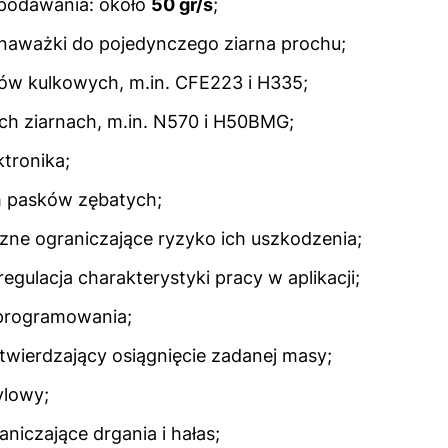
podawania: około
50 gr/s
;
 naważki do pojedynczego ziarna prochu;
ów kulkowych, m.in. CFE223 i H335;
ch ziarnach, m.in. N570 i H50BMG;
ktronika;
 pasków zębatych;
ne ograniczające ryzyko ich uszkodzenia;
egulacja charakterystyki pracy w aplikacji;
oprogramowania;
twierdzający osiągnięcie zadanej masy;
ylowy;
aniczające drgania i hałas;