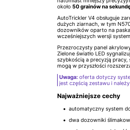
natomiast mniejszy precyzyj
około
50 grainów na sekund
AutoTrickler V4 obsługuje za
dużych ziarnach, w tym N570 
dozowników oparto na paskac
wcześniejszych wersji system
Przezroczysty panel akrylowy 
Zielone światło LED sygnaliz
szybkością a precyzją pracy,
mogą w przyszłości rozszerz
Uwaga:
oferta dotyczy sys
jest częścią zestawu i należ
Najważniejsze cechy
automatyczny system do
dwa dozowniki ślimakowe