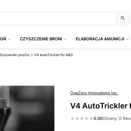
ROŃ
CZYSZCZENIE BRONI
ELABORACJA AMUNICJI
Dozowniki prochu
V4 AutoTrickler for A&D
OneZero Innovations Inc.
V4 AutoTrickler 
0.00
(Oceny: 0 Rece