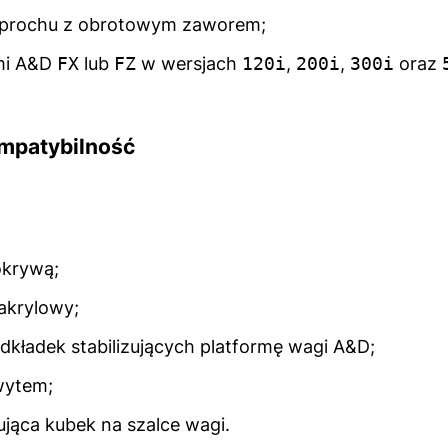
prochu z obrotowym zaworem;
mi A&D
FX
lub
FZ
w wersjach
120i
,
200i
,
300i
oraz
mpatybilność
okrywą;
akrylowy;
dkładek stabilizujących platformę wagi A&D;
wytem;
jąca kubek na szalce wagi.