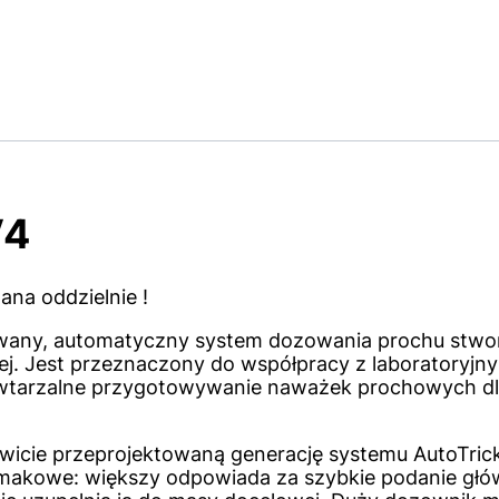
V4
a oddzielnie !
wany, automatyczny system dozowania prochu stwor
wej. Jest przeznaczony do współpracy z laboratoryjn
wtarzalne przygotowywanie naważek prochowych dla 
wicie przeprojektowaną generację systemu AutoTrick
imakowe: większy odpowiada za szybkie podanie głów