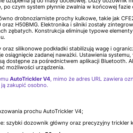
nie uzupełnia ją do masy docelowej. Duży dozownik 
ę
, po czym system płynnie zwalnia w końcowej fazie
równo drobnoziarniste prochy kulkowe, takie jak CFE2
oraz H50BMG. Elektronika i silniki zostały zintegr
h zębatych. Konstrukcja eliminuje typowe elementy
u.
oraz silikonowe podkładki stabilizują wagę i ogranic
uje osiągnięcie zadanej naważki. Ustawienia system
 są dostępne za pośrednictwem aplikacji Bluetooth. 
ać możliwości urządzenia.
temu
AutoTrickler V4
, mimo że adres URL zawiera oz
y ją zakupić osobno.
zowania prochu AutoTrickler V4;
: szybki dozownik główny oraz precyzyjny trickler