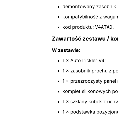
demontowany zasobnik 
kompatybilność z waga
kod produktu:
V4ATAD
.
Zawartość zestawu / ko
W zestawie:
1 × AutoTrickler V4;
1 × zasobnik prochu z p
1 × przezroczysty panel 
komplet silikonowych po
1 × szklany kubek z uch
1 × podstawka pozycjonu