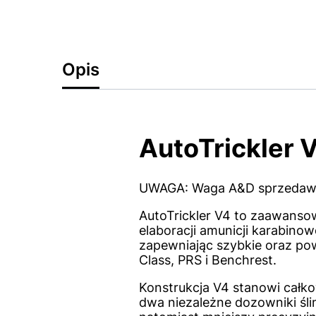
Opis
AutoTrickler 
UWAGA: Waga A&D sprzedawan
AutoTrickler V4 to zaawanso
elaboracji amunicji karabino
zapewniając szybkie oraz po
Class, PRS i Benchrest.
Konstrukcja V4 stanowi całko
dwa niezależne dozowniki śl