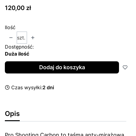
Cena
120,00 zł
Ilość
szt.
Dostępność:
Duża ilość
Dodaj do koszyka
Czas wysyłki:
2 dni
Opis
Pro Shooting Carbon to taśma anty-mirażowa