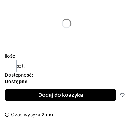
Wybierz wariant produktu:
Poszczególne warianty mogą różnić się ceną
*
Size
Wybierz
Ilość
szt.
Dostępność:
Dostępne
Dodaj do koszyka
Czas wysyłki:
2 dni