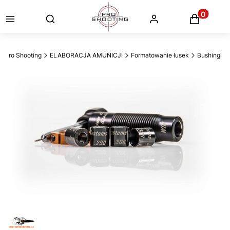
Otwórz wyszukiwarkę
Produkty
Pro Shooting
ELABORACJA AMUNICJI
Formatowanie łusek
Bushingi