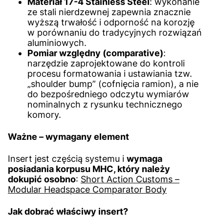
Materiał 17-4 Stainless Steel
: wykonanie
ze stali nierdzewnej zapewnia znacznie
wyższą trwałość i odporność na korozję
w porównaniu do tradycyjnych rozwiązań
aluminiowych.
Pomiar względny (comparative)
:
narzędzie zaprojektowane do kontroli
procesu formatowania i ustawiania tzw.
„shoulder bump” (cofnięcia ramion), a nie
do bezpośredniego odczytu wymiarów
nominalnych z rysunku technicznego
komory.
Ważne – wymagany element
Insert jest częścią systemu i
wymaga
posiadania korpusu MHC, który należy
dokupić osobno
:
Short Action Customs –
Modular Headspace Comparator Body
Jak dobrać właściwy insert?