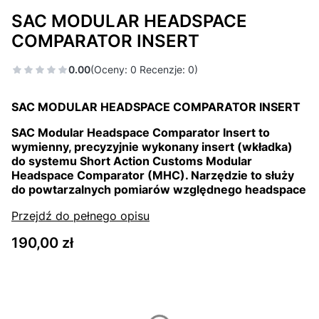
SAC MODULAR HEADSPACE
COMPARATOR INSERT
0.00
(Oceny: 0 Recenzje: 0)
SAC MODULAR HEADSPACE COMPARATOR INSERT
SAC Modular Headspace Comparator Insert to
wymienny, precyzyjnie wykonany insert (wkładka)
do systemu
Short Action Customs Modular
Headspace Comparator (MHC)
. Narzędzie to służy
do
powtarzalnych pomiarów względnego headspace
Przejdź do pełnego opisu
Cena
190,00 zł
Wybierz wariant produktu:
Poszczególne warianty mogą różnić się ceną