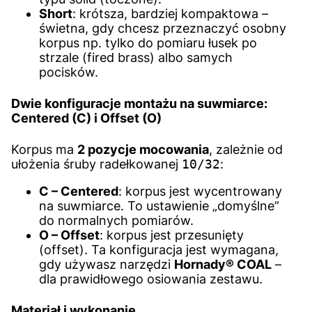
Short
: krótsza, bardziej kompaktowa –
świetna, gdy chcesz przeznaczyć osobny
korpus np. tylko do pomiaru łusek po
strzale (fired brass) albo samych
pocisków.
Dwie konfiguracje montażu na suwmiarce:
Centered (C)
i
Offset (O)
Korpus ma
2 pozycje mocowania
, zależnie od
ułożenia śruby radełkowanej
10/32
:
C – Centered
: korpus jest wycentrowany
na suwmiarce. To ustawienie „domyślne”
do normalnych pomiarów.
O – Offset
: korpus jest przesunięty
(offset). Ta konfiguracja jest wymagana,
gdy używasz narzędzi
Hornady® COAL
–
dla prawidłowego osiowania zestawu.
Materiał i wykonanie