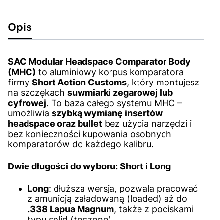
Opis
SAC Modular Headspace Comparator Body
(MHC)
to aluminiowy korpus komparatora
firmy
Short Action Customs
, który montujesz
na szczękach
suwmiarki zegarowej lub
cyfrowej
. To baza całego systemu MHC –
umożliwia
szybką wymianę insertów
headspace oraz bullet
bez użycia narzędzi i
bez konieczności kupowania osobnych
komparatorów do każdego kalibru.
Dwie długości do wyboru:
Short
i
Long
Long
: dłuższa wersja, pozwala pracować
z amunicją załadowaną (loaded) aż do
.338 Lapua Magnum
, także z pociskami
typu solid (toczone).