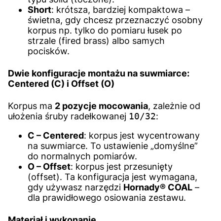
Short
: krótsza, bardziej kompaktowa –
świetna, gdy chcesz przeznaczyć osobny
korpus np. tylko do pomiaru łusek po
strzale (fired brass) albo samych
pocisków.
Dwie konfiguracje montażu na suwmiarce:
Centered (C)
i
Offset (O)
Korpus ma
2 pozycje mocowania
, zależnie od
ułożenia śruby radełkowanej
10/32
:
C – Centered
: korpus jest wycentrowany
na suwmiarce. To ustawienie „domyślne”
do normalnych pomiarów.
O – Offset
: korpus jest przesunięty
(offset). Ta konfiguracja jest wymagana,
gdy używasz narzędzi
Hornady® COAL
–
dla prawidłowego osiowania zestawu.
Materiał i wykonanie