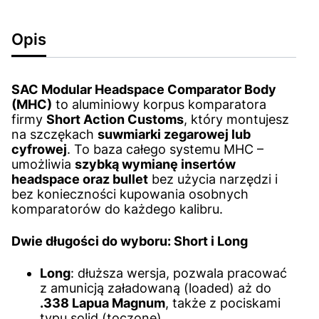
Opis
SAC Modular Headspace Comparator Body
(MHC)
to aluminiowy korpus komparatora
firmy
Short Action Customs
, który montujesz
na szczękach
suwmiarki zegarowej lub
cyfrowej
. To baza całego systemu MHC –
umożliwia
szybką wymianę insertów
headspace oraz bullet
bez użycia narzędzi i
bez konieczności kupowania osobnych
komparatorów do każdego kalibru.
Dwie długości do wyboru:
Short
i
Long
Long
: dłuższa wersja, pozwala pracować
z amunicją załadowaną (loaded) aż do
.338 Lapua Magnum
, także z pociskami
typu solid (toczone).