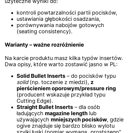
użyteczne wyniki do:
kontroli powtarzalności partii pocisków,
ustawiania głębokości osadzania,
porównywania nabojów gotowych
(seating consistency).
Warianty – ważne rozróżnienie
Na karcie produktu masz kilka typów insertów.
Dwa opisy, które warto zostawić jasno w PL:
Solid Bullet Inserts
– do pocisków typu
solid
(np. toczenie z miedzi),
z
pierścieniem oporowym/pressure ring
(producent wskazuje przykład typu
Cutting Edge).
Straight Bullet Inserts
– dla osób
ładujących
magazine length
lub
używających
mniejszych pocisków
, gdzie
ogive znajduje się bardzo blisko wylotu
szyjki łuski (pomiar wymaga „prostszego”