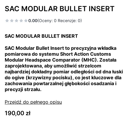
SAC MODULAR BULLET INSERT
0.00
(Oceny: 0 Recenzje: 0)
SAC MODULAR BULLET INSERT
SAC Modular Bullet Insert
to precyzyjna wkładka
pomiarowa do systemu
Short Action Customs
Modular Headspace Comparator (MHC)
. Została
zaprojektowana, aby umożliwić strzelcom
najbardziej dokładny pomiar odległości od dna łuski
do
ogive
(krzywizny pocisku), co jest kluczowe dla
zachowania powtarzalnej głębokości osadzania i
precyzji strzału.
Przejdź do pełnego opisu
Cena
190,00 zł
Wybierz wariant produktu: