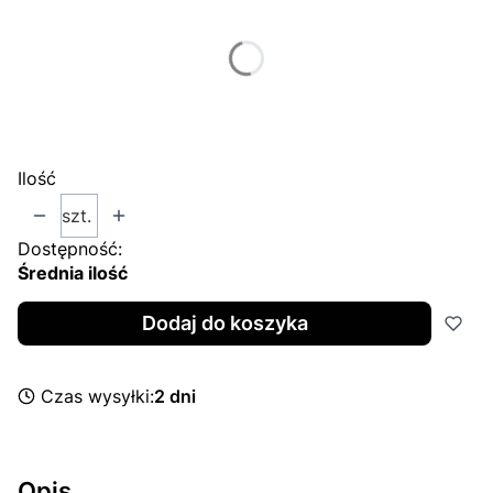
Poszczególne warianty mogą różnić się ceną
*
Caliber
Wybierz
Ilość
szt.
Dostępność:
Średnia ilość
Dodaj do koszyka
Czas wysyłki:
2 dni
Opis