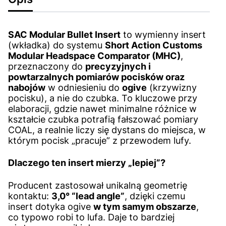
SAC Modular Bullet Insert
to wymienny insert
(wkładka) do systemu
Short Action Customs
Modular Headspace Comparator (MHC)
,
przeznaczony do
precyzyjnych i
powtarzalnych pomiarów pocisków oraz
nabojów
w odniesieniu do
ogive
(krzywizny
pocisku), a nie do czubka. To kluczowe przy
elaboracji, gdzie nawet minimalne różnice w
kształcie czubka potrafią fałszować pomiary
COAL, a realnie liczy się dystans do miejsca, w
którym pocisk „pracuje” z przewodem lufy.
Dlaczego ten insert mierzy „lepiej”?
Producent zastosował unikalną geometrię
kontaktu:
3,0° “lead angle”
, dzięki czemu
insert dotyka ogive
w tym samym obszarze
,
co typowo robi to lufa. Daje to bardziej