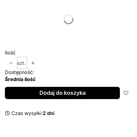
Poszczególne warianty mogą różnić się ceną
*
Size
Wybierz
Ilość
szt.
Dostępność:
Średnia ilość
Dodaj do koszyka
Czas wysyłki:
2 dni