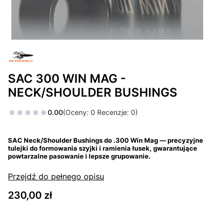
SAC 300 WIN MAG -
NECK/SHOULDER BUSHINGS
0.00
(Oceny: 0 Recenzje: 0)
SAC Neck/Shoulder Bushings do .300 Win Mag — precyzyjne
tulejki do formowania szyjki i ramienia łusek, gwarantujące
powtarzalne pasowanie i lepsze grupowanie.
Przejdź do pełnego opisu
Cena
230,00 zł
Wybierz wariant produktu: