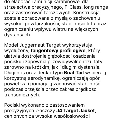
do elaboracji amunicji karabinowej dla
strzelectwa precyzyjnego, F-Class, long range
oraz zastosowań tarczowych. Konstrukcja
została opracowana z myślą o zachowaniu
wysokiej powtarzalności, stabilności lotu oraz
ograniczeniu wpływu wiatru na większych
dystansach.
Model Juggernaut Target wykorzystuje
wydłużony,
tangentowy profil ogive
, który
ułatwia dostrojenie głębokości osadzenia
pocisku i zapewnia przewidywalne rezultaty
zarówno na krótkim, jak i długim dystansie.
Długi nos oraz denko typu
Boat Tail
wspierają
korzystną aerodynamikę, ograniczają opór
powietrza i pomagają zachować stabilność
podczas przejścia przez zakres prędkości
transonicznych.
Pociski wykonano z zastosowaniem
precyzyjnych płaszczy
J4 Target Jacket
,
cenionych za wysoką współosiowość i