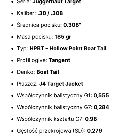
Seria:
Juggernaut Target
Kaliber:
.30 / .308
Średnica pocisku:
0.308"
Masa pocisku:
185 gr
Typ:
HPBT – Hollow Point Boat Tail
Profil ogive:
Tangent
Denko:
Boat Tail
Płaszcz:
J4 Target Jacket
Współczynnik balistyczny G1:
0,555
Współczynnik balistyczny G7:
0,284
Współczynnik kształtu G7:
0,98
Gęstość przekrojowa (SD):
0,279