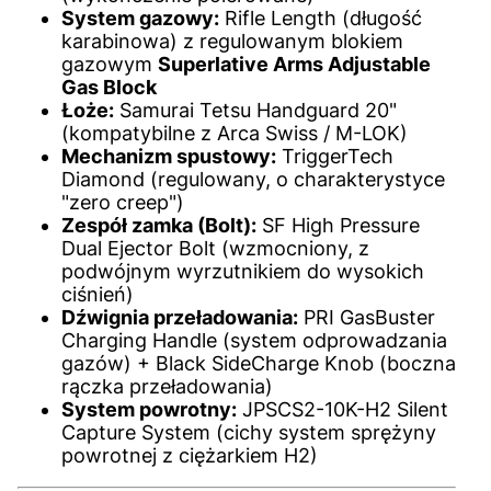
System gazowy:
Rifle Length (długość
karabinowa) z regulowanym blokiem
gazowym
Superlative Arms Adjustable
Gas Block
Łoże:
Samurai Tetsu Handguard 20"
(kompatybilne z Arca Swiss / M-LOK)
Mechanizm spustowy:
TriggerTech
Diamond (regulowany, o charakterystyce
"zero creep")
Zespół zamka (Bolt):
SF High Pressure
Dual Ejector Bolt (wzmocniony, z
podwójnym wyrzutnikiem do wysokich
ciśnień)
Dźwignia przeładowania:
PRI GasBuster
Charging Handle (system odprowadzania
gazów) + Black SideCharge Knob (boczna
rączka przeładowania)
System powrotny:
JPSCS2-10K-H2 Silent
Capture System (cichy system sprężyny
powrotnej z ciężarkiem H2)