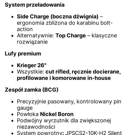
System przeładowania
Side Charge (boczna dźwignia)
–
ergonomia zbliżona do karabinu bolt-
action
Alternatywnie:
Top Charge
– klasyczne
rozwiązanie
Lufy premium
Krieger 26"
Wszystkie:
cut rifled, ręcznie docierane,
profilowane i komorowane in-house
Zespół zamka (BCG)
Precyzyjnie pasowany, kontrolowany pin
gauge
Powłoka
Nickel Boron
Podwójny wyrzutnik dla zwiększonej
niezawodności
System powrotny
:
JPSCS2-10K-H2 Silent