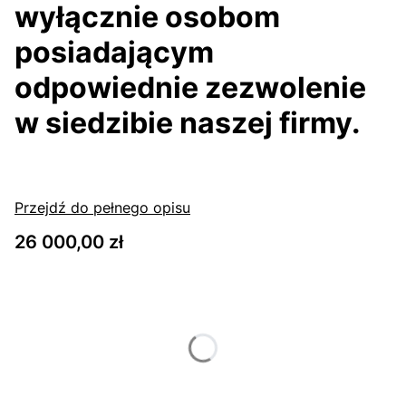
wyłącznie osobom
posiadającym
odpowiednie zezwolenie
w siedzibie naszej firmy.
Przejdź do pełnego opisu
Cena
26 000,00 zł
Wybierz wariant produktu:
Poszczególne warianty mogą różnić się ceną
*
Caliber
Wybierz