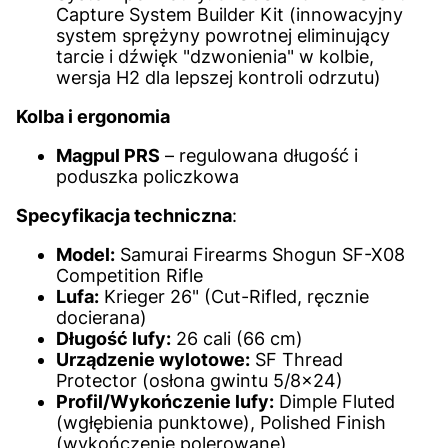
Capture System Builder Kit (innowacyjny
system sprężyny powrotnej eliminujący
tarcie i dźwięk "dzwonienia" w kolbie,
wersja H2 dla lepszej kontroli odrzutu)
Kolba i ergonomia
Magpul PRS
– regulowana długość i
poduszka policzkowa
Specyfikacja techniczna
:
Model:
Samurai Firearms Shogun SF-X08
Competition Rifle
Lufa:
Krieger 26" (Cut-Rifled, ręcznie
docierana)
Długość lufy:
26 cali (66 cm)
Urządzenie wylotowe:
SF Thread
Protector (osłona gwintu 5/8x24)
Profil/Wykończenie lufy:
Dimple Fluted
(wgłębienia punktowe), Polished Finish
(wykończenie polerowane)